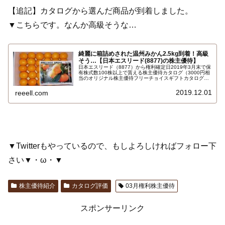
【追記】カタログから選んだ商品が到着しました。
▼こちらです。なんか高級そうな…
綺麗に箱詰めされた温州みかん2.5kg到着！高級
そう…【日本エスリード(8877)の株主優待】
日本エスリード（8877）から権利確定日2019年3月末で保
有株式数100株以上で貰える株主優待カタログ（3000円相
当のオリジナル株主優待フリーチョイスギフトカタログ）
から選んだ商品が到着しました。綺麗に箱詰めされた愛媛
県吉田町産温州みかん2.5kgです。高級で美味しそう…
2019.12.01
reeell.com
▼Twitterもやっているので、もしよろしければフォロー下
さい▼・ω・▼
株主優待紹介
カタログ評価
03月権利株主優待
スポンサーリンク