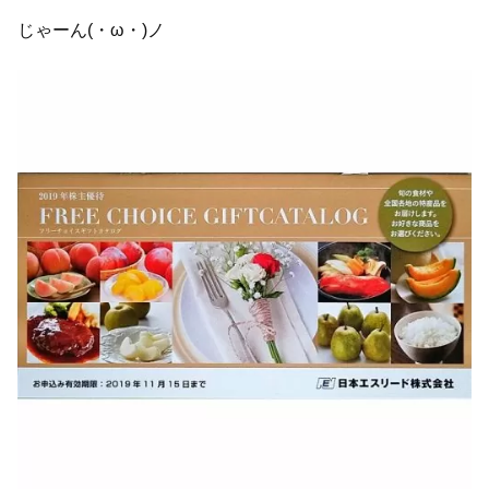
じゃーん(・ω・)ノ