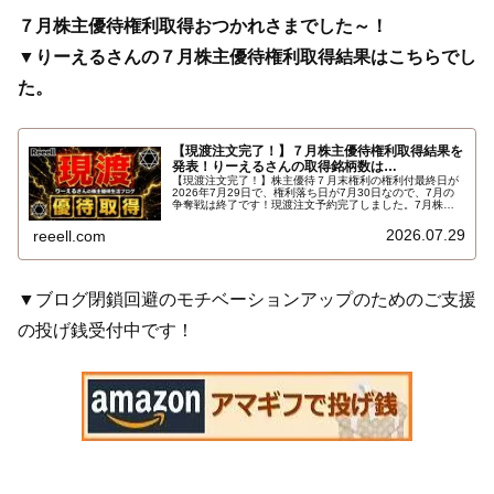
７月株主優待権利取得おつかれさまでした～！
▼りーえるさんの７月株主優待権利取得結果はこちらでし
た。
【現渡注文完了！】７月株主優待権利取得結果を
発表！りーえるさんの取得銘柄数は…
【現渡注文完了！】株主優待７月末権利の権利付最終日が
2026年7月29日で、権利落ち日が7月30日なので、7月の
争奪戦は終了です！現渡注文予約完了しました。7月株主
優待権利取得結果を報告します。使用した証券会社は楽天
証券のみでした。結果はこちらです…
2026.07.29
reeell.com
▼ブログ閉鎖回避のモチベーションアップのためのご支援
の投げ銭受付中です！