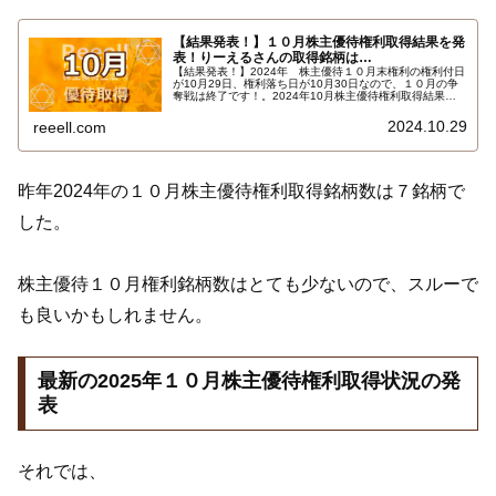
【結果発表！】１０月株主優待権利取得結果を発
表！りーえるさんの取得銘柄は…
【結果発表！】2024年 株主優待１０月末権利の権利付日
が10月29日、権利落ち日が10月30日なので、１０月の争
奪戦は終了です！。2024年10月株主優待権利取得結果を
報告します。使用した証券会社は多い順でＳＭＢＣ日興証
券、楽天証券でした。結果はこちらです…
2024.10.29
reeell.com
昨年2024年の１０月株主優待権利取得銘柄数は７銘柄で
した。
株主優待１０月権利銘柄数はとても少ないので、スルーで
も良いかもしれません。
最新の2025年１０月株主優待権利取得状況の発
表
それでは、