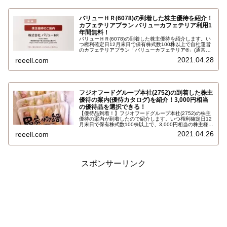
バリューＨＲ(6078)の到着した株主優待を紹介！
カフェテリアプラン バリューカフェテリア利用1
年間無料！
バリューＨＲ(6078)の到着した株主優待を紹介します。い
つ権利確定日12月末日で保有株式数100株以上で自社運営
のカフェテリアプラン「バリューカフェテリア®」(通常年
会費税別6,000円)を1年間無料利用と、保有株式数及び継
2021.04.28
reeell.com
続保有期間に応じてカフェテリアプランで利用できるカフ
ェテリアポイントを贈呈…
フジオフードグループ本社(2752)の到着した株主
優待の案内(優待カタログ)を紹介！3,000円相当
の優待品を選択できる！
【優待品到着！】フジオフードグループ本社(2752)の株主
優待の案内が到着したので紹介します。いつ権利確定日12
月末日で保有株式数100株以上で、3,000円相当の株主様ご
優待商品を1セットを選択できます。選択できるのは、株
2021.04.26
reeell.com
主優待お食事券3,000円分、コシヒカリ、串家物語 串かつ
セットなど…
スポンサーリンク