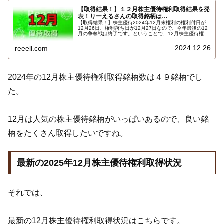
【取得結果！】１２月株主優待権利取得結果を発
表！りーえるさんの取得銘柄は…
【取得結果！】株主優待2024年12月末権利の権利付日が
12月26日、権利落ち日が12月27日なので、今年最後の12
月の争奪戦は終了です。ということで、12月株主優待権利
取得結果を報告します。使用した証券会社は多い順でＳＭ
ＢＣ日興証券、楽天証券、ａｕカブコム証券、ＳＢＩ証券
2024.12.26
reeell.com
でした。結果はこちら…
2024年の12月株主優待権利取得銘柄数は４９銘柄でし
た。
12月は人気の株主優待銘柄がいっぱいあるので、良い銘
柄をたくさん取得したいですね。
最新の2025年12月株主優待権利取得状況
それでは、
最新の12月株主優待権利取得状況はこちらです。