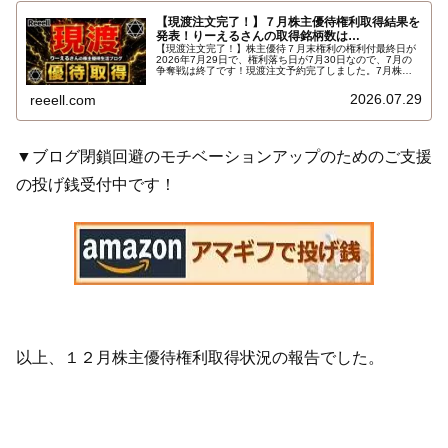
【現渡注文完了！】７月株主優待権利取得結果を
発表！りーえるさんの取得銘柄数は…
【現渡注文完了！】株主優待７月末権利の権利付最終日が
2026年7月29日で、権利落ち日が7月30日なので、7月の
争奪戦は終了です！現渡注文予約完了しました。7月株主
優待権利取得結果を報告します。使用した証券会社は楽天
証券のみでした。結果はこちらです…
2026.07.29
reeell.com
▼ブログ閉鎖回避のモチベーションアップのためのご支援
の投げ銭受付中です！
以上、１２月株主優待権利取得状況の報告でした。