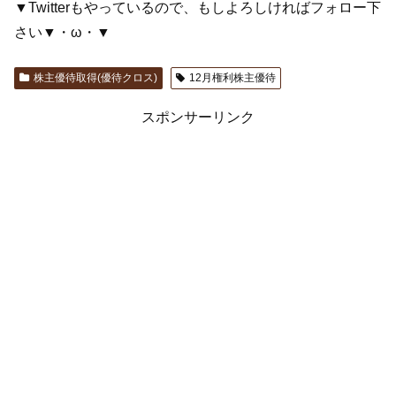
▼Twitterもやっているので、もしよろしければフォロー下
さい▼・ω・▼
株主優待取得(優待クロス)
12月権利株主優待
スポンサーリンク