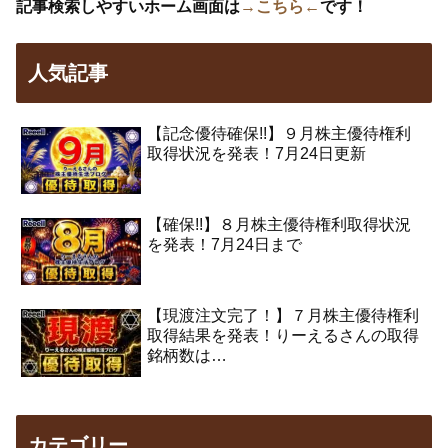
記事検索しやすいホーム画面は
→こちら←
です！
人気記事
【記念優待確保!!】９月株主優待権利
取得状況を発表！7月24日更新
【確保!!】８月株主優待権利取得状況
を発表！7月24日まで
【現渡注文完了！】７月株主優待権利
取得結果を発表！りーえるさんの取得
銘柄数は…
カテゴリー