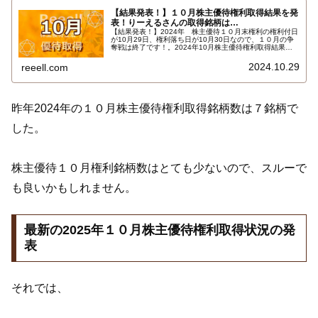
【結果発表！】１０月株主優待権利取得結果を発
表！りーえるさんの取得銘柄は…
【結果発表！】2024年 株主優待１０月末権利の権利付日
が10月29日、権利落ち日が10月30日なので、１０月の争
奪戦は終了です！。2024年10月株主優待権利取得結果を
報告します。使用した証券会社は多い順でＳＭＢＣ日興証
券、楽天証券でした。結果はこちらです…
2024.10.29
reeell.com
昨年2024年の１０月株主優待権利取得銘柄数は７銘柄で
した。
株主優待１０月権利銘柄数はとても少ないので、スルーで
も良いかもしれません。
最新の2025年１０月株主優待権利取得状況の発
表
それでは、