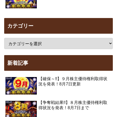
カテゴリー
新着記事
【確保～!!】９月株主優待権利取得状
況を発表！8月7日更新
【争奪戦結果!!】８月株主優待権利取
得状況を発表！8月7日まで