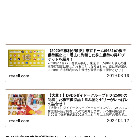
【2020年権利が最後】東京ドーム(9681)の株主
優待廃止に！過去に到着した株主優待の得10チ
ケットを紹介！
2020年11月27日発表があり、東京ドーム(9681)さんの株
主優待制度は廃止されることになりました。既に実施済の
2020年1月末権利の株主優待が最後の株主優待となりま
す。1月の株主優待といえば東京ドームと言っていい貴重
2019.03.16
reeell.com
な株主優待だったので非常に残念です。景気が良くなった
ら復活することに期待します…
【大量！】DyDoダイドーグループＨＤ(2590)の
到着した株主優待品！飲み物とゼリーがいっぱい
の詰合せ！
【大量！】ダイドーグループホールディングス（2590）の
株主優待品が到着したので紹介します。いつ権利確定日1
月20日で保有株式数100株以上を半年以上保有の場合で、
6,000円相当のダイドーグループ商品詰め合わせです。内
2022.04.12
reeell.com
容はフルーツゼリー、パックゼリー、コーヒー系飲料、お
茶系飲料、その他飲料…