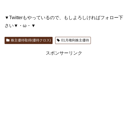
▼Twitterもやっているので、もしよろしければフォロー下
さい▼・ω・▼
株主優待取得(優待クロス)
01月権利株主優待
スポンサーリンク