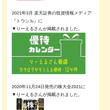
2021年3月 楽天証券の投資情報メディア
『トウシル』に
▼りーえるさんが掲載されました。
2020年11月24日発売の株大全2021に
▼りーえるさんが掲載されました。