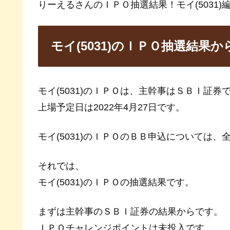
りーえるさんのＩＰＯ抽選結果！モイ(5031)編
モイ(5031)のＩＰＯ抽選結果か
モイ(5031)のＩＰＯは、主幹事はＳＢＩ証
上場予定日は2022年4月27日です。
モイ(5031)のＩＰＯのＢＢ申込については
それでは、
モイ(5031)のＩＰＯの抽選結果です。
まずは主幹事のＳＢＩ証券の結果からです。
ＩＰＯチャレンジポイントは未投入です。