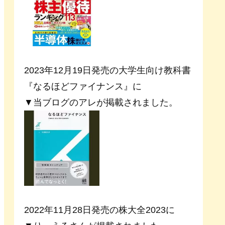
2023年12月19日発売の大学生向け教科書
『なるほどファイナンス』に
▼当ブログのアレが掲載されました。
2022年11月28日発売の株大全2023に