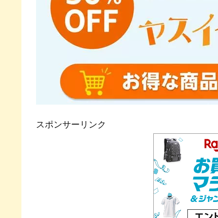
スポンサーリンク