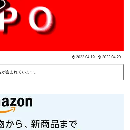
2022.04.19
2022.04.20
告が含まれています。