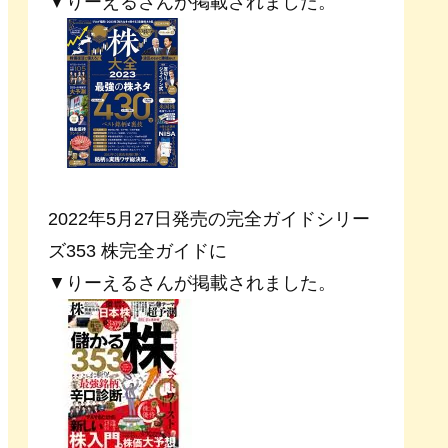
▼りーえるさんが掲載されました。
2022年5月27日発売の完全ガイドシリー
ズ353 株完全ガイドに
▼りーえるさんが掲載されました。