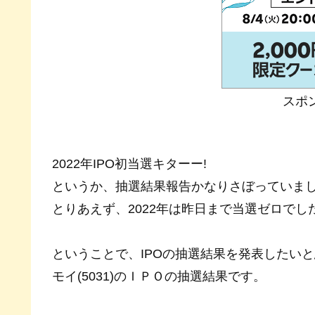
スポ
2022年IPO初当選キターー!
というか、抽選結果報告かなりさぼっていまし
とりあえず、2022年は昨日まで当選ゼロでし
ということで、IPOの抽選結果を発表したい
モイ(5031)のＩＰＯの抽選結果です。