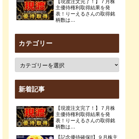
【現渡注文完了！】７月株
主優待権利取得結果を発
表！りーえるさんの取得銘
柄数は…
カテゴリー
新着記事
【現渡注文完了！】７月株
主優待権利取得結果を発
表！りーえるさんの取得銘
柄数は…
【記念優待確保!!】９月株主