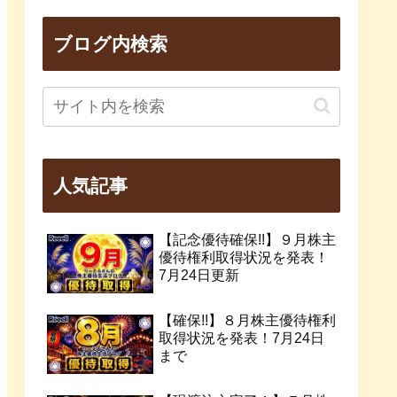
ブログ内検索
人気記事
【記念優待確保!!】９月株主
優待権利取得状況を発表！
7月24日更新
【確保!!】８月株主優待権利
取得状況を発表！7月24日
まで