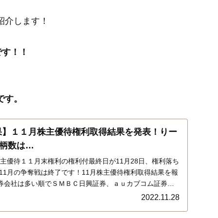
を紹介します！
です！！
です。
月結果】１１月株主優待権利取得結果を発表！りー
柄数は…
】株主優待１１月末権利の権利付最終日が11月28日、権利落ち
、11月の争奪戦は終了です！11月株主優待権利取得結果を報
券会社は多い順でＳＭＢＣ日興証券、ａｕカブコム証券、
Ｏクリック証券、ＳＢＩ証券は未使用でした。結果はこち
2022.11.28