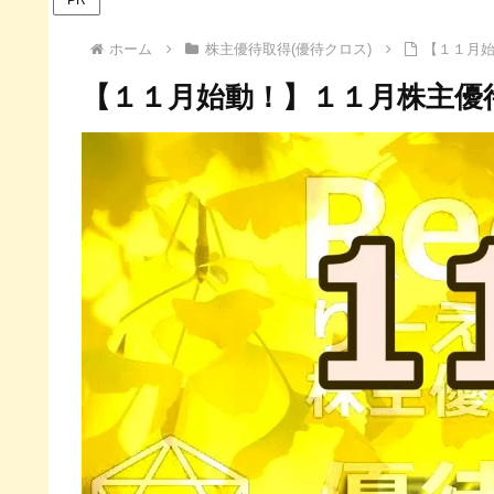
ホーム
株主優待取得(優待クロス)
【１１月
【１１月始動！】１１月株主優