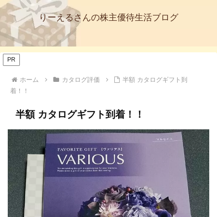
りーえるさんの株主優待生活ブログ
PR
ホーム
カタログ評価
半額 カタログギフト到
着！！
半額 カタログギフト到着！！