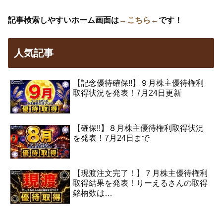
記事検索しやすいホーム画面は
→こちら←
です！
人気記事
【記念優待確保!!】９月株主優待権利
取得状況を発表！7月24日更新
【確保!!】８月株主優待権利取得状況
を発表！7月24日まで
【現渡注文完了！】７月株主優待権利
取得結果を発表！りーえるさんの取得
銘柄数は…