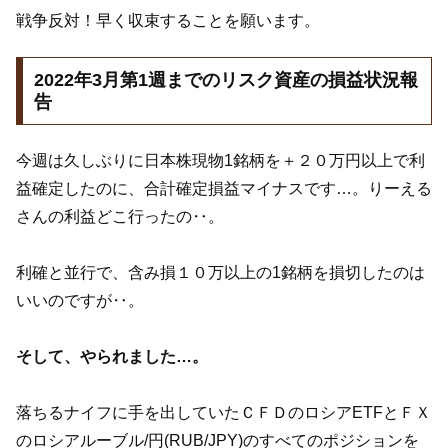
戦争反対！早く収束することを願います。
2022年3月第1週までのリスク資産の損益状況報
告
今週は久しぶりに日本株現物1銘柄を＋２０万円以上で利
益確定したのに、合計確定損益マイナスです…。りーえる
さんの利益どこ行ったの‥。
利確と並行で、含み損１０万以上の1銘柄を損切したのは
いいのですが‥。
そして、やられました…。
落ちるナイフに手を出していたＣＦＤのロシアETFとＦＸ
のロシアルーブル/円(RUB/JPY)のすべてのポジションを