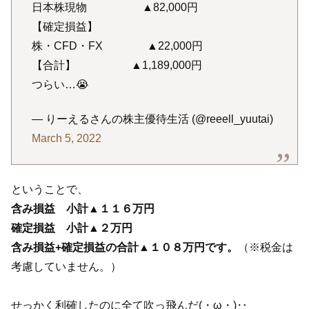
日本株現物 ▲82,000円
【確定損益】
株・CFD・FX ▲22,000円
【合計】 ▲1,189,000円
つらい…😭
— りーえるさんの株主優待生活 (@reeell_yuutai)
March 5, 2022
ということで、
含み損益 小計▲１１６万円
確定損益
小計▲２万円
含み損益+確定損益の合計▲１０８万円です。
（※税金は
考慮していません。）
せっかく利確したのに全て吹っ飛んだ(・ω・)‥