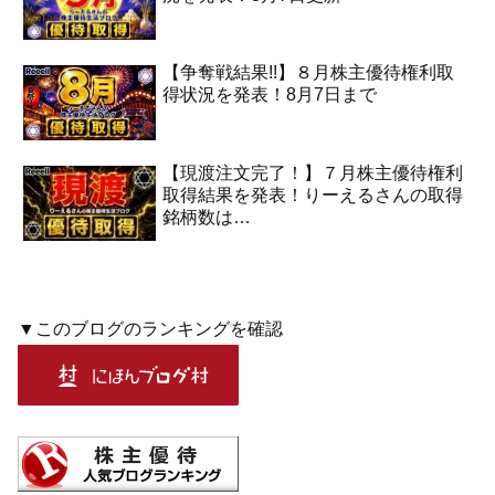
【争奪戦結果!!】８月株主優待権利取
得状況を発表！8月7日まで
【現渡注文完了！】７月株主優待権利
取得結果を発表！りーえるさんの取得
銘柄数は…
▼このブログのランキングを確認