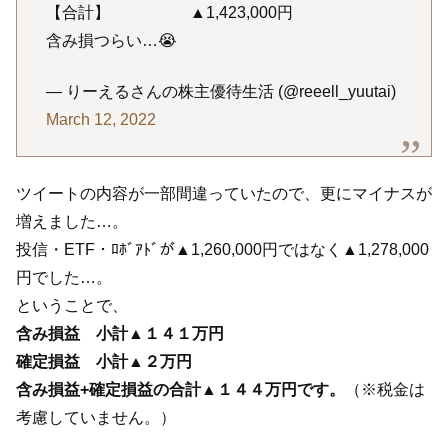
【合計】 ▲1,423,000円
含み損つらい…😭
— りーえるさんの株主優待生活 (@reeell_yuutai)
March 12, 2022
ツイートの内容が一部間違っていたので、更にマイナスが
増えました…。
投信・ETF・ﾛﾎﾞｱﾄﾞが▲1,260,000円ではなく▲1,278,000
円でした…。
ということで、
含み損益 小計▲１４１万円
確定損益
小計▲２万円
含み損益+確定損益の合計▲１４４万円です。
（※税金は
考慮していません。）