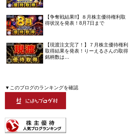
【争奪戦結果!!】８月株主優待権利取
得状況を発表！8月7日まで
【現渡注文完了！】７月株主優待権利
取得結果を発表！りーえるさんの取得
銘柄数は…
▼このブログのランキングを確認