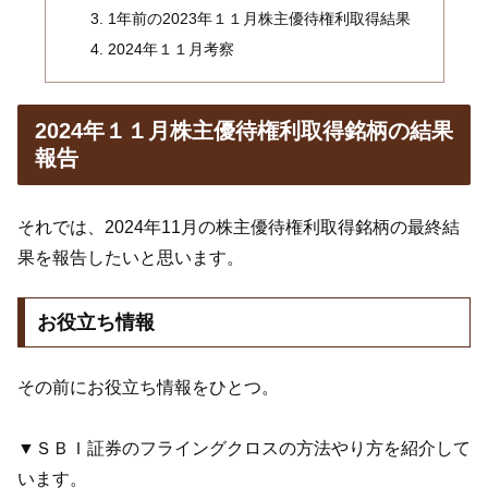
1年前の2023年１１月株主優待権利取得結果
2024年１１月考察
2024年１１月株主優待権利取得銘柄の結果
報告
それでは、2024年11月の株主優待権利取得銘柄の最終結
果を報告したいと思います。
お役立ち情報
その前にお役立ち情報をひとつ。
▼ＳＢＩ証券のフライングクロスの方法やり方を紹介して
います。