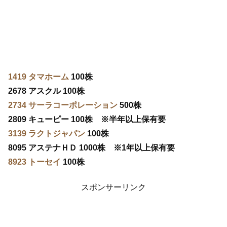
1419 タマホーム
100株
2678 アスクル 100株
2734 サーラコーポレーション
500株
2809 キューピー 100株 ※半年以上保有要
3139 ラクトジャパン
100株
8095 アステナＨＤ 1000株 ※1年以上保有要
8923 トーセイ
100株
スポンサーリンク