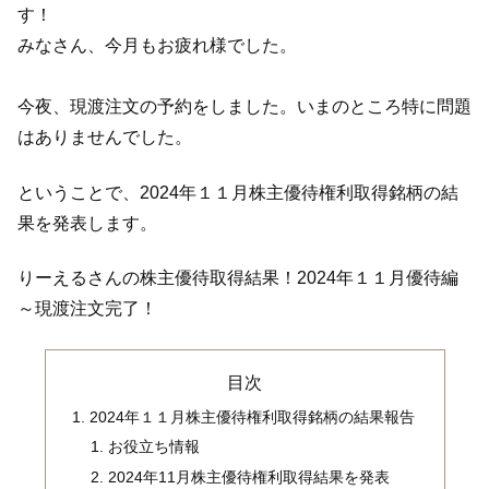
す！
みなさん、今月もお疲れ様でした。
今夜、現渡注文の予約をしました。いまのところ特に問題
はありませんでした。
ということで、2024年１１月株主優待権利取得銘柄の結
果を発表します。
りーえるさんの株主優待取得結果！2024年１１月優待編
～現渡注文完了！
目次
2024年１１月株主優待権利取得銘柄の結果報告
お役立ち情報
2024年11月株主優待権利取得結果を発表