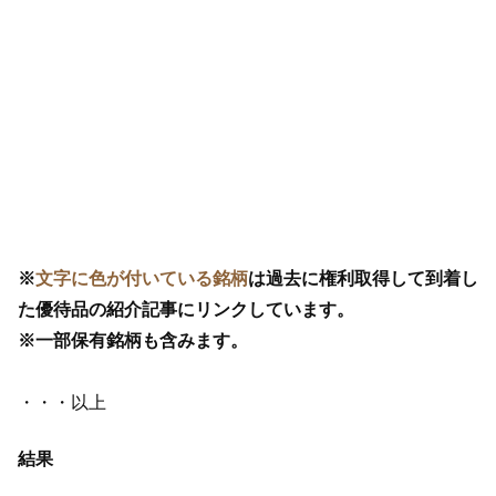
※
文字に色が付いている銘柄
は過去に権利取得して到着し
た優待品の紹介記事にリンクしています。
※一部保有銘柄も含みます。
・・・以上
結果