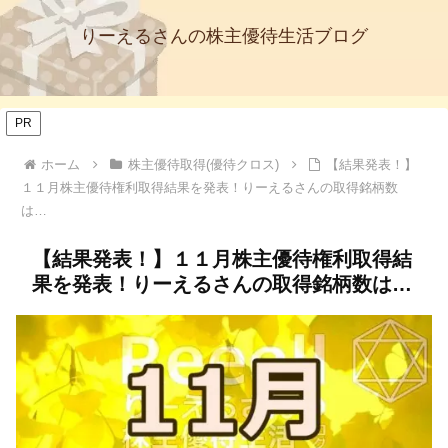
りーえるさんの株主優待生活ブログ
PR
ホーム
株主優待取得(優待クロス)
【結果発表！】
１１月株主優待権利取得結果を発表！りーえるさんの取得銘柄数
は…
【結果発表！】１１月株主優待権利取得結
果を発表！りーえるさんの取得銘柄数は…