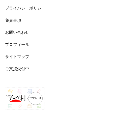
プライバシーポリシー
免責事項
お問い合わせ
プロフィール
サイトマップ
ご支援受付中