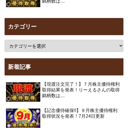
銘柄数は…
カテゴリー
新着記事
【現渡注文完了！】７月株主優待権利
取得結果を発表！りーえるさんの取得
銘柄数は…
【記念優待確保!!】９月株主優待権利
取得状況を発表！7月24日更新