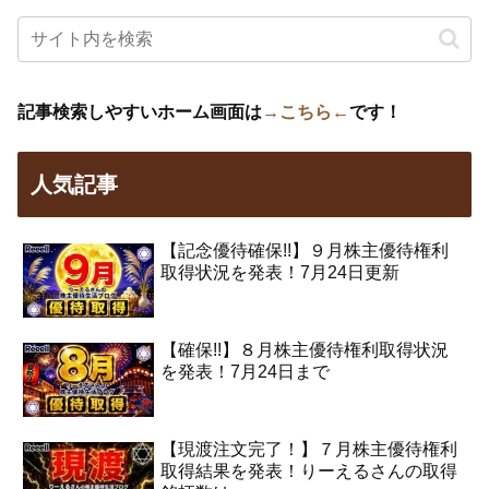
記事検索しやすいホーム画面は
→こちら←
です！
人気記事
【記念優待確保!!】９月株主優待権利
取得状況を発表！7月24日更新
【確保!!】８月株主優待権利取得状況
を発表！7月24日まで
【現渡注文完了！】７月株主優待権利
取得結果を発表！りーえるさんの取得