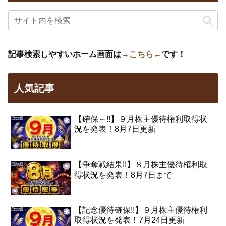
記事検索しやすいホーム画面は
→こちら←
です！
人気記事
【確保～!!】９月株主優待権利取得状
況を発表！8月7日更新
【争奪戦結果!!】８月株主優待権利取
得状況を発表！8月7日まで
【記念優待確保!!】９月株主優待権利
取得状況を発表！7月24日更新