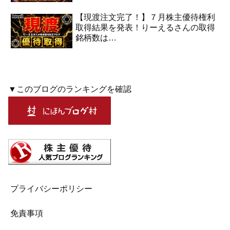
【現渡注文完了！】７月株主優待権利
取得結果を発表！りーえるさんの取得
銘柄数は…
▼このブログのランキングを確認
プライバシーポリシー
免責事項