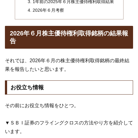
1年前の2025年６月株主優待権利取得結果
2026年６月考察
2026年６月株主優待権利取得銘柄の結果報
告
それでは、2026年６月の株主優待権利取得銘柄の最終結
果を報告したいと思います。
お役立ち情報
その前にお役立ち情報をひとつ。
▼ＳＢＩ証券のフライングクロスの方法やり方を紹介して
います。