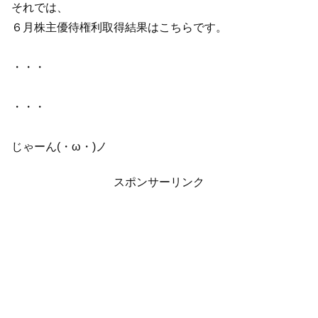
それでは、
６月株主優待権利取得結果はこちらです。
・・・
・・・
じゃーん(・ω・)ノ
スポンサーリンク