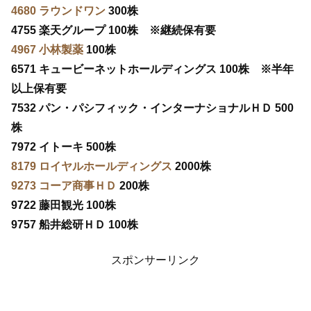
4680 ラウンドワン
300株
4755 楽天グループ 100株 ※継続保有要
4967 小林製薬
100株
6571 キュービーネットホールディングス 100株 ※半年
以上保有要
7532 パン・パシフィック・インターナショナルＨＤ 500
株
7972 イトーキ 500株
8179 ロイヤルホールディングス
2000株
9273 コーア商事ＨＤ
200株
9722 藤田観光 100株
9757 船井総研ＨＤ 100株
スポンサーリンク