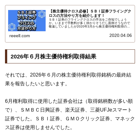
【株主優待クロス必修】ＳＢＩ証券フライングク
ロスの方法やり方を紹介します！
ＳＢＩ証券のフライングクロスの手法をご存知でしょう
か。いままで手数料が多く掛かりそうだし面倒そうなので
敬遠していましたが2020年3月から株主優待権利取得のＳ
ＢＩ証券のフライングクロス争奪戦に参戦しています。ク
ロス解消の決済注文もとても簡単だったので手法やり方方
2020.04.06
reeell.com
法をご紹介します…
2026年６月株主優待権利取得結果
それでは、2026年６月の株主優待権利取得銘柄の最終結
果を報告したいと思います。
6月権利取得に使用した証券会社は（取得銘柄数が多い順
で）、ＳＭＢＣ日興証券、楽天証券、三菱UFJeスマート
証券でした。ＳＢＩ証券、ＧＭＯクリック証券、マネック
ス証券は使用しませんでした。