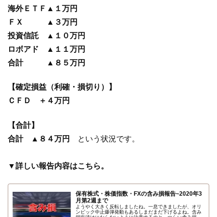
海外ＥＴＦ▲１万円
ＦＸ ▲３万円
投資信託 ▲１０万円
ロボアド ▲１１万円
合計 ▲８５万円
【確定損益（利確・損切り）】
ＣＦＤ ＋４万円
【合計】
合計 ▲８４万円
という状況です。
▼詳しい報告内容はこちら。
保有株式・株価指数・FXの含み損報告~2020年3
月第2週まで
ようやく大きく反転しましたね。一息できましたが、オリ
ンピック中止爆弾発動もあるしまだまだ下げるよね。含み