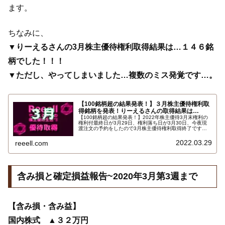
ます。
ちなみに、
▼りーえるさんの3月株主優待権利取得結果は…１４６銘
柄でした！！！
▼ただし、やってしまいました…複数のミス発覚です…。
【100銘柄超の結果発表！】３月株主優待権利取
得銘柄を発表！りーえるさんの取得結果は…
【100銘柄超の結果発表！】2022年株主優待3月末権利の
権利付最終日が3月29日、権利落ち日が3月30日、今夜現
渡注文の予約をしたので3月株主優待権利取得終了です。
2022年3月の株主優待権利取得銘柄の最終結果を報告しま
す。使用した証券会社はＳＭＢＣ日興証券、ａｕカブコム
2022.03.29
reeell.com
証券、楽天証券、ＳＢＩ証券、ＧＭＯクリック証券でし
た…
含み損と確定損益報告~2020年3月第3週まで
【含み損・含み益】
国内株式 ▲３２万円