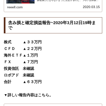
損塩漬けにならないように注意するのと、つらい含み損に
耐える分だけその後の利益になることを信じています！
2020年3月第2週までの保有株式・株価指数CFD・FX他の
2020.03.15
reeell.com
含み損報告です…
含み損と確定損益報告~2020年3月12日19時ま
で
株式 ▲３３万円
ＣＦＤ ▲２２万円
海外ＥＴＦ▲１万円
ＦＸ ▲７万円
投資信託 未確認
ロボアド 未確認
合計 ▲６３万円
▼詳しい報告内容はこちら。