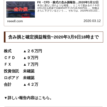
FX・CFD・株式の含み損報告…2020年3月12日
本当に底なし沼のような相場…。ところで底あるの？今日
3月12日も終値で日経850円下げの18,500円台…。先物は
さらに下げているという…。それでは、2020年3月12日19
時時点のFX・CFD・株式他の含み損の状況です。こちらで
す…
2020.03.12
reeell.com
含み損と確定損益報告~2020年3月9日18時まで
株式 ▲２６万円
ＣＦＤ ▲９万円
ＦＸ ▲７万円
投資信託 未確認
ロボアド 未確認
合計 ▲４２万
▼詳しい報告内容はこちら。