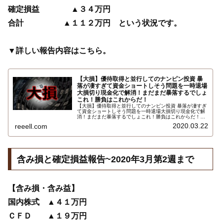
確定損益 ▲３４万円
合計 ▲１１２万円 という状況です。
▼詳しい報告内容はこちら。
【大損】優待取得と並行してのナンピン投資 暴
落が凄すぎて資金ショートしそう問題を一時退場
大損切り現金化で解消！まだまだ暴落するでしょ
これ！勝負はこれからだ！
【大損】優待取得と並行してのナンピン投資 暴落が凄すぎ
て資金ショートしそう問題を一時退場大損切り現金化で解
消！まだまだ暴落するでしょこれ！勝負はこれからだ！
2020年3月第3週までの保有株式・株価指数CFD・FX他の
2020.03.22
reeell.com
含み損報告です…
含み損と確定損益報告~2020年3月第2週まで
【含み損・含み益】
国内株式 ▲４１万円
ＣＦＤ ▲１９万円