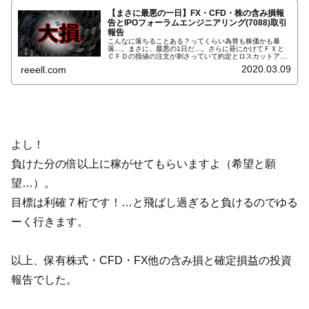
【まさに最悪の一日】FX・CFD・株の含み損報
告とIPOフォーラムエンジニアリング(7088)取引
報告
こんなに落ちることある？ってくらい為替も株価かも暴
落…。まさに、最悪の1日だ…。さらに昼にかけてＦＸと
ＣＦＤの指値の注文が刺さっていて約定とロスカットアラ
ートの連絡メールが来ているのに気付き、ギリシャ危機以
2020.03.09
reeell.com
来の気分の悪いナチュラルハイ状態になりました。含み損
の状況は…
よし！
負けた分の倍以上に稼がせてもらいますよ（希望と願
望…）。
目標は利確７桁です！…と飛ばし過ぎると負けるのでゆる
ーく行きます。
以上、保有株式・CFD・FX他の含み損と確定損益の投資
報告でした。