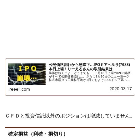
公開価格割れから急降下…IPOミアヘルサ(7688)
本日上場！りーえるさんの取引結果は…
暴落は続くーよ。どこまでも…。3月13日上場のIPO3銘柄
がすべて公開価格割れ…。さらに3月16日のニューヨーク
株式市場ダウ工業株平均が1日でおよそ3000ドル下落っ
て…。もうついていけませんよ…。下落ペースが速すぎ
る。ということで上場したIPOミアヘルサ（7688）の取引
2020.03.17
reeell.com
報告です。結果はこちら…
ＣＦＤと投資信託以外のポジションは増減していません。
確定損益（利確・損切り）