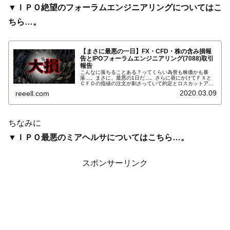
▼ＩＰＯ絶望のフォーラムエンジニアリングについてはこ
ちら…。
【まさに最悪の一日】FX・CFD・株の含み損報
告とIPOフォーラムエンジニアリング(7088)取引
報告
こんなに落ちることある？ってくらい為替も株価かも暴
落…。まさに、最悪の1日だ…。さらに昼にかけてＦＸと
ＣＦＤの指値の注文が刺さっていて約定とロスカットアラ
ートの連絡メールが来ているのに気付き、ギリシャ危機以
2020.03.09
reeell.com
来の気分の悪いナチュラルハイ状態になりました。含み損
の状況は…
ちなみに
▼ＩＰＯ最悪のミアヘルサについてはこちら…。
スポンサーリンク