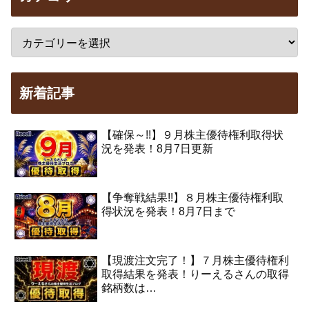
新着記事
【確保～!!】９月株主優待権利取得状
況を発表！8月7日更新
【争奪戦結果!!】８月株主優待権利取
得状況を発表！8月7日まで
【現渡注文完了！】７月株主優待権利
取得結果を発表！りーえるさんの取得
銘柄数は…