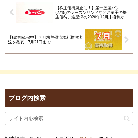
【株主優待廃止に！】第一屋製パン
(2215)のレーズンサンドなどお菓子の株
主優待、進呈済の2020年12月末権利が最
後！
【6銘柄確保中】７月株主優待権利取得状
況を発表！7月21日まで
ブログ内検索