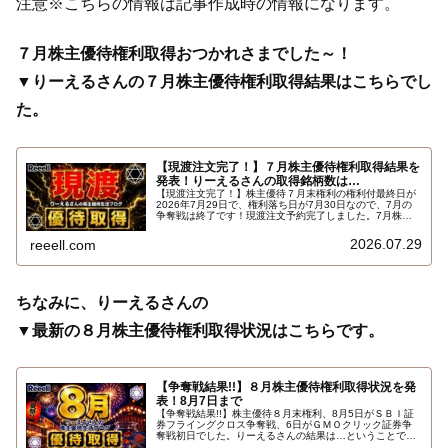
注意※こちらの情報は記事作成時の情報になります。
７月株主優待権利取得おつかれさまでした～！
▼りーえるさんの７月株主優待権利取得結果はこちらでし
た。
【現渡注文完了！】７月株主優待権利取得結果を
発表！りーえるさんの取得銘柄数は…
【現渡注文完了！】株主優待７月末権利の権利付最終日が
2026年7月29日で、権利落ち日が7月30日なので、7月の
争奪戦は終了です！現渡注文予約完了しました。7月株主
優待権利取得結果を報告します。使用した証券会社は楽天
証券のみでした。結果はこちらです…
2026.07.29
reeell.com
ちなみに、りーえるさんの
▼最新の８月株主優待権利取得状況はこちらです。
【争奪戦結果!!】８月株主優待権利取得状況を発
表！8月7日まで
【争奪戦結果!!】株主優待８月末権利、8月5日がＳＢＩ証
券フライングクロス争奪戦、6日がＧＭＯクリック証券争
奪戦初日でした。りーえるさんの結果は…ということで、
2026年8月7日までの８月株主優待権利取得状況（予約を