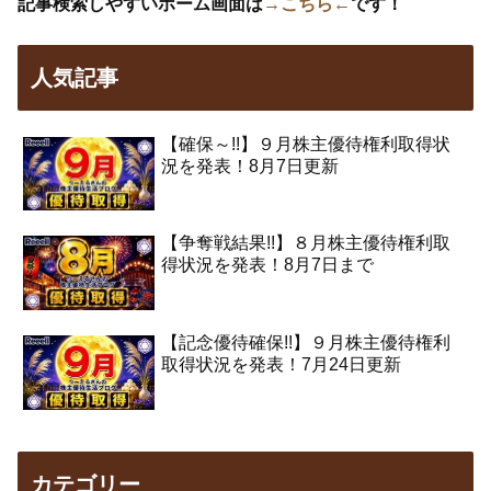
記事検索しやすいホーム画面は
→こちら←
です！
人気記事
【確保～!!】９月株主優待権利取得状
況を発表！8月7日更新
【争奪戦結果!!】８月株主優待権利取
得状況を発表！8月7日まで
【記念優待確保!!】９月株主優待権利
取得状況を発表！7月24日更新
カテゴリー