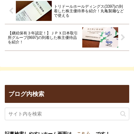
トリドールホールディングス(3397)の到
着した株主優待券を紹介！丸亀製麺など
で使える
【継続保有３年認定！】ＪＰＸ日本取引
所グループ(8697)の到着した株主優待品
を紹介！
ブログ内検索
記事検索しやすいホーム画面は
→こちら←
です！