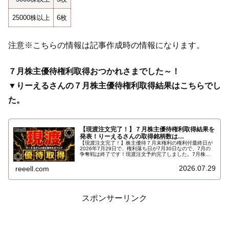
25000株以上
6枚
注意※こちらの情報は記事作成時の情報になります。
７月株主優待権利取得おつかれさまでした～！
▼りーえるさんの７月株主優待権利取得結果はこちらでし
た。
【現渡注文完了！】７月株主優待権利取得結果を
発表！りーえるさんの取得銘柄数は…
【現渡注文完了！】株主優待７月末権利の権利付最終日が
2026年7月29日で、権利落ち日が7月30日なので、7月の
争奪戦は終了です！現渡注文予約完了しました。7月株主
優待権利取得結果を報告します。使用した証券会社は楽天
証券のみでした。結果はこちらです…
2026.07.29
reeell.com
スポンサーリンク