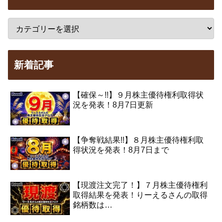
新着記事
【確保～!!】９月株主優待権利取得状
況を発表！8月7日更新
【争奪戦結果!!】８月株主優待権利取
得状況を発表！8月7日まで
【現渡注文完了！】７月株主優待権利
取得結果を発表！りーえるさんの取得
銘柄数は…