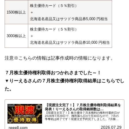
株主優待カード（５％割引）
1500株以上
＋
北海道名産品又はサツドラ商品券5,000 円相当
株主優待カード（５％割引）
3000株以上
＋
北海道名産品又はサツドラ商品券10,000 円相当
注意※こちらの情報は記事作成時の情報になります。
７月株主優待権利取得おつかれさまでした～！
▼りーえるさんの７月株主優待権利取得結果はこちらでし
た。
【現渡注文完了！】７月株主優待権利取得結果を
発表！りーえるさんの取得銘柄数は…
【現渡注文完了！】株主優待７月末権利の権利付最終日が
2026年7月29日で、権利落ち日が7月30日なので、7月の
争奪戦は終了です！現渡注文予約完了しました。7月株主
優待権利取得結果を報告します。使用した証券会社は楽天
証券のみでした。結果はこちらです…
2026.07.29
reeell.com