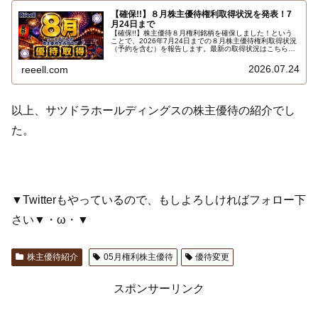
【確保!!】８月株主優待権利取得状況を発表！7
月24日まで
【確保!!】株主優待８月権利銘柄を確保しました！という
ことで、2026年7月24日までの８月株主優待権利取得状況
（予約を含む）を報告します。最新の取得状況はこちらで
す…
2026.07.24
reeell.com
以上、サツドラホールディングスの株主優待の紹介でし
た。
▼Twitterもやっているので、もしよろしければフォロー下
さい▼・ω・▼
株主優待紹介
05月権利株主優待
優待変更
スポンサーリンク