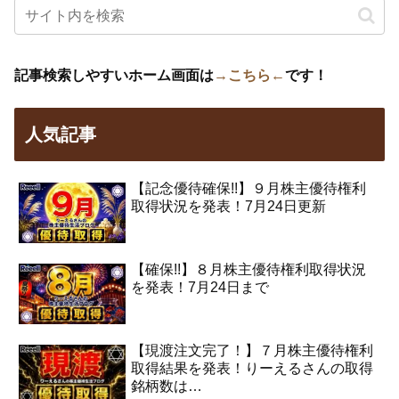
記事検索しやすいホーム画面は
→こちら←
です！
人気記事
【記念優待確保!!】９月株主優待権利
取得状況を発表！7月24日更新
【確保!!】８月株主優待権利取得状況
を発表！7月24日まで
【現渡注文完了！】７月株主優待権利
取得結果を発表！りーえるさんの取得
銘柄数は…