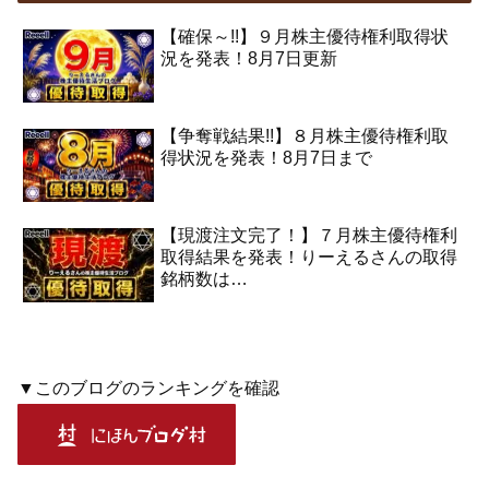
【確保～!!】９月株主優待権利取得状
況を発表！8月7日更新
【争奪戦結果!!】８月株主優待権利取
得状況を発表！8月7日まで
【現渡注文完了！】７月株主優待権利
取得結果を発表！りーえるさんの取得
銘柄数は…
▼このブログのランキングを確認