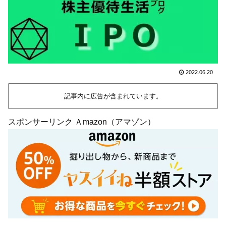
2022.06.20
記事内に広告が含まれています。
スポンサーリンク Ａmazon（アマゾン）