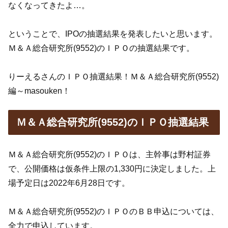
なくなってきたよ…。
ということで、IPOの抽選結果を発表したいと思います。
Ｍ＆Ａ総合研究所(9552)のＩＰＯの抽選結果です。
りーえるさんのＩＰＯ抽選結果！Ｍ＆Ａ総合研究所(9552)
編～masouken！
Ｍ＆Ａ総合研究所(9552)のＩＰＯ抽選結果
Ｍ＆Ａ総合研究所(9552)のＩＰＯは、主幹事は野村証券
で、公開価格は仮条件上限の1,330円に決定しました。上
場予定日は2022年6月28日です。
Ｍ＆Ａ総合研究所(9552)のＩＰＯのＢＢ申込については、
全力で申込しています。