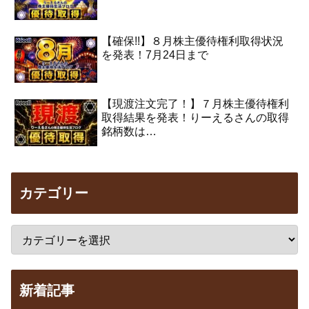
【確保!!】８月株主優待権利取得状況
を発表！7月24日まで
【現渡注文完了！】７月株主優待権利
取得結果を発表！りーえるさんの取得
銘柄数は…
カテゴリー
新着記事