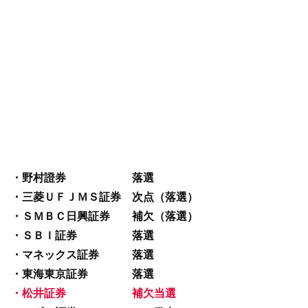
・野村證券 落選
・三菱ＵＦＪＭＳ証券 次点（落選）
・ＳＭＢＣ日興証券 補欠（落選）
・ＳＢＩ証券 落選
・マネックス証券 落選
・東海東京証券 落選
・松井証券 補欠当選