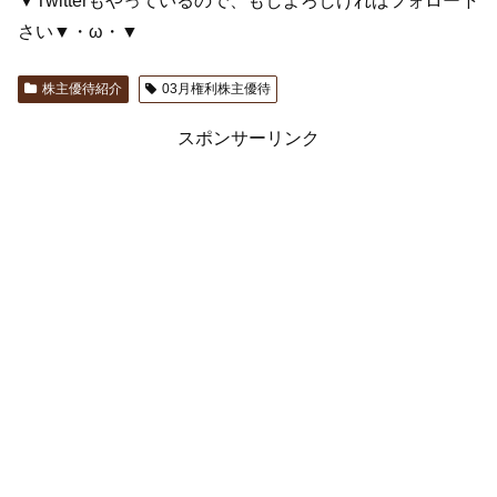
▼Twitterもやっているので、もしよろしければフォロー下
さい▼・ω・▼
株主優待紹介
03月権利株主優待
スポンサーリンク