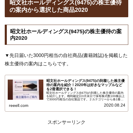
昭文社ホールディングス(9475)の株主優待
の案内から選択した商品2020
昭文社ホールディングス(9475)の株主優待の案
内2020
▼先日届いた3000円相当の自社商品(書籍雑誌)を掲載した
株主優待の案内はこちらです。
昭文社ホールディングス(9475)の到着した株主優
待の案内を紹介！2020年は好きなマップルなど
を2冊選択できる！
昭文社ホールディングス(9475)の到着した株主優待の案内
を紹介します。権利確定日3月末日で保有株式数100株以上
で3000円相当の自社製品です。２カテゴリーから各1冊選
択できます。まずは、カテゴリー01：県別マップル、ＧＩ
2020.08.24
reeell.com
ＧＡマップル、カテゴリー02：スッと頭に入る、家族でお
でかけ、おいしい駅の道シリーズ、マップルマガジン国内
版…
スポンサーリンク