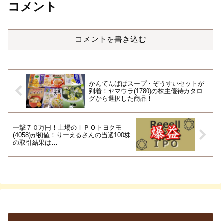
コメント
コメントを書き込む
かんてんぱぱスープ・ぞうすいセットが
到着！ヤマウラ(1780)の株主優待カタロ
グから選択した商品！
一撃７０万円！上場のＩＰＯトヨクモ
(4058)が初値！りーえるさんの当選100株
の取引結果は…