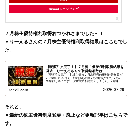
Yahoo!ショッピング
７月株主優待権利取得おつかれさまでした～！
▼りーえるさんの７月株主優待権利取得結果はこちらでし
た。
【現渡注文完了！】７月株主優待権利取得結果を
発表！りーえるさんの取得銘柄数は…
【現渡注文完了！】株主優待７月末権利の権利付最終日が
2026年7月29日で、権利落ち日が7月30日なので、7月の
争奪戦は終了です！現渡注文予約完了しました。7月株主
優待権利取得結果を報告します。使用した証券会社は楽天
証券のみでした。結果はこちらです…
2026.07.29
reeell.com
それと、
▼最新の株主優待制度変更・廃止など更新記事はこちらで
す。