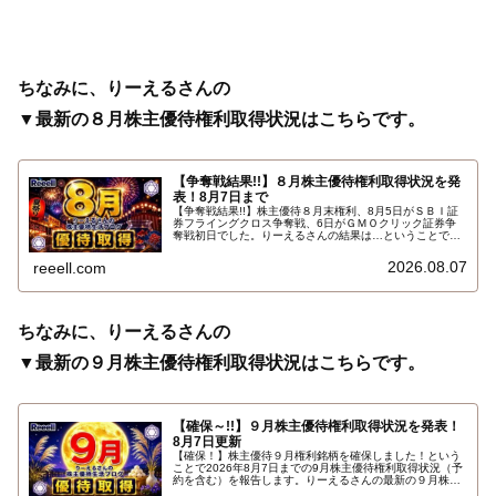
ちなみに、りーえるさんの
▼最新の８月株主優待権利取得状況はこちらです。
【争奪戦結果!!】８月株主優待権利取得状況を発
表！8月7日まで
【争奪戦結果!!】株主優待８月末権利、8月5日がＳＢＩ証
券フライングクロス争奪戦、6日がＧＭＯクリック証券争
奪戦初日でした。りーえるさんの結果は…ということで、
2026年8月7日までの８月株主優待権利取得状況（予約を
含む）を報告します。最新の取得状況はこちらです…
2026.08.07
reeell.com
ちなみに、りーえるさんの
▼最新の９月株主優待権利取得状況はこちらです。
【確保～!!】９月株主優待権利取得状況を発表！
8月7日更新
【確保！】株主優待９月権利銘柄を確保しました！という
ことで2026年8月7日までの9月株主優待権利取得状況（予
約を含む）を報告します。りーえるさんの最新の９月株主
優待権利取得状況はこちらです…