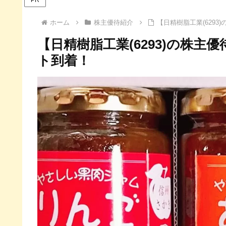
ホーム
株主優待紹介
【日精樹脂工業(629
【日精樹脂工業(6293)の株
ト到着！