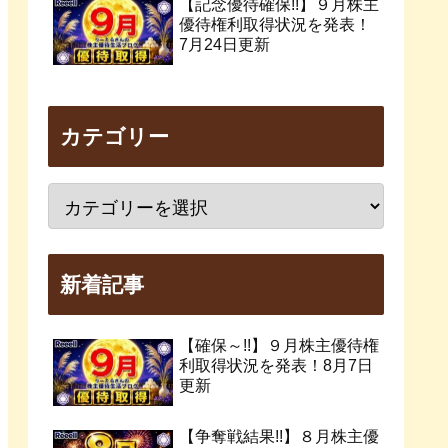
【記念優待確保!!】９月株主
優待権利取得状況を発表！
7月24日更新
カテゴリー
新着記事
【確保～!!】９月株主優待権
利取得状況を発表！8月7日
更新
【争奪戦結果!!】８月株主優