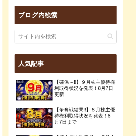
ブログ内検索
人気記事
【確保～!!】９月株主優待権
利取得状況を発表！8月7日
更新
【争奪戦結果!!】８月株主優
待権利取得状況を発表！8
月7日まで