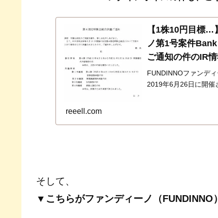
【1株10円目標
ノ第1号案件Ban
ご通知の件のIR
FUNDINNOファンディ
2019年6月26日に
した。要するに議案（
が承認可決されたとい
reeell.com
す…
そして、
▼こちらがファンディーノ（FUNDINN