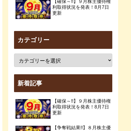
【確保～!!】９月株主優待権
利取得状況を発表！8月7日
更新
カテゴリー
新着記事
【確保～!!】９月株主優待権
利取得状況を発表！8月7日
更新
【争奪戦結果!!】８月株主優