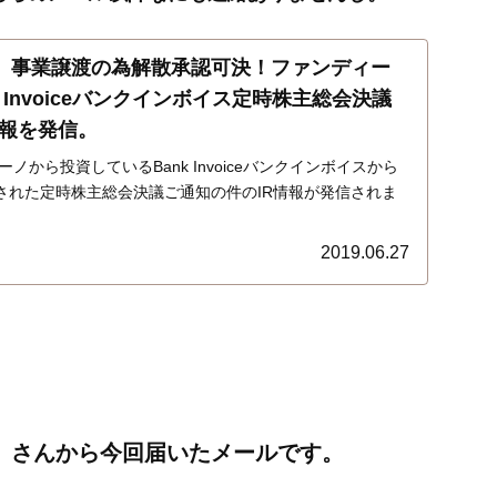
…】事業譲渡の為解散承認可決！ファンディー
k Invoiceバンクインボイス定時株主総会決議
情報を発信。
ーノから投資しているBank Invoiceバンクインボイスから
開催された定時株主総会決議ご通知の件のIR情報が発信されま
事業譲渡契約承認の件、当社解散の件、清算人選任の件）
うことと、残余財産の分配は1株10円を目標ということで
2019.06.27
O）さんから今回届いたメールです。