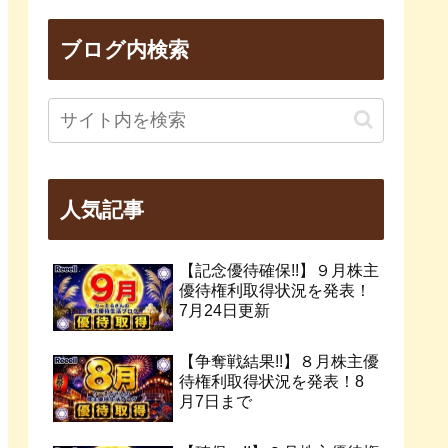
ブログ内検索
人気記事
【記念優待確保!!】９月株主
優待権利取得状況を発表！
7月24日更新
【争奪戦結果!!】８月株主優
待権利取得状況を発表！8
月7日まで