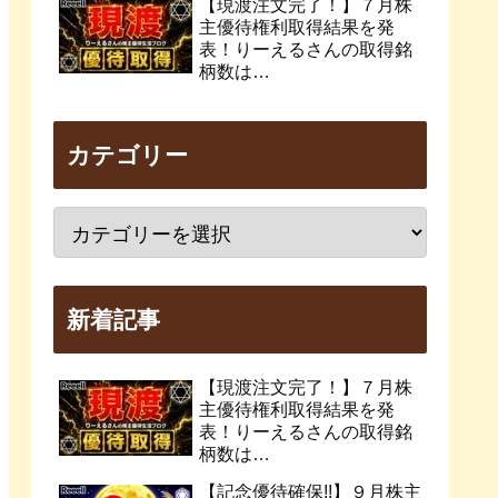
【現渡注文完了！】７月株
主優待権利取得結果を発
表！りーえるさんの取得銘
柄数は…
カテゴリー
新着記事
【現渡注文完了！】７月株
主優待権利取得結果を発
表！りーえるさんの取得銘
柄数は…
【記念優待確保!!】９月株主