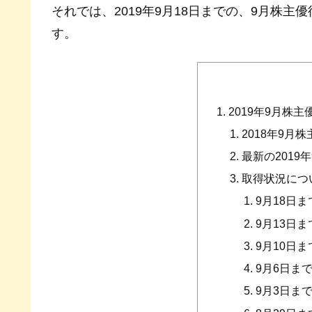
それでは、2019年9月18日までの、9月株
す。
2019年9月株
2018年9月
最新の2019
取得状況につ
9月18日
9月13日
9月10日
9月6日ま
9月3日ま