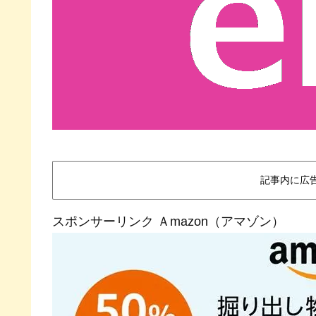
記事内に広
スポンサーリンク Ａmazon（アマゾン）