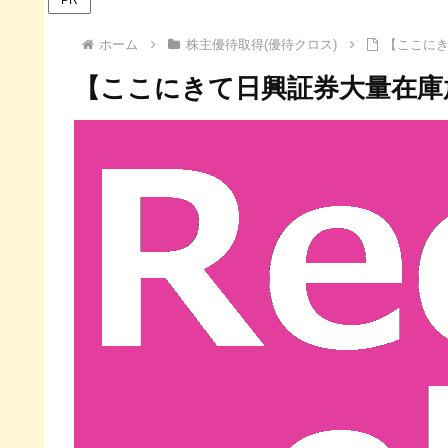
ホーム
株主優待取得(優待クロス)
【ここに
【ここにきて日興証券大量在庫