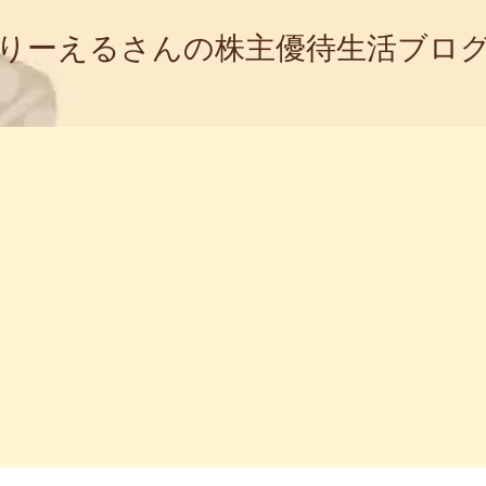
りーえるさんの株主優待生活ブロ