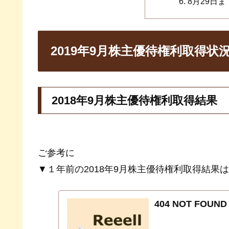
8月29日
2019年9月株主優待権利取得状
2018年9月株主優待権利取得結果
ご参考に
▼１年前の2018年9月株主優待権利取得結果
404 NOT FO