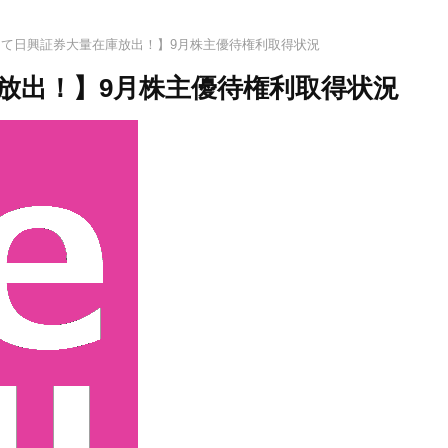
きて日興証券大量在庫放出！】9月株主優待権利取得状況
放出！】9月株主優待権利取得状況