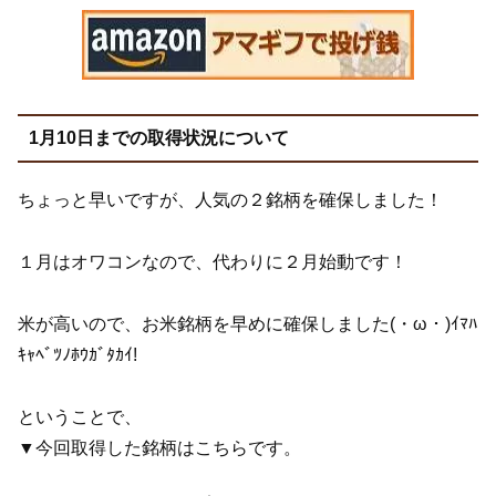
1月10日までの取得状況について
ちょっと早いですが、人気の２銘柄を確保しました！
１月はオワコンなので、代わりに２月始動です！
米が高いので、お米銘柄を早めに確保しました(・ω・)ｲﾏﾊ
ｷｬﾍﾞﾂﾉﾎｳｶﾞﾀｶｲ!
ということで、
▼今回取得した銘柄はこちらです。