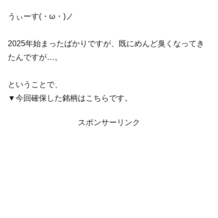
うぃーす(・ω・)ノ
2025年始まったばかりですが、既にめんど臭くなってき
たんですが…。
ということで、
▼今回確保した銘柄はこちらです。
スポンサーリンク