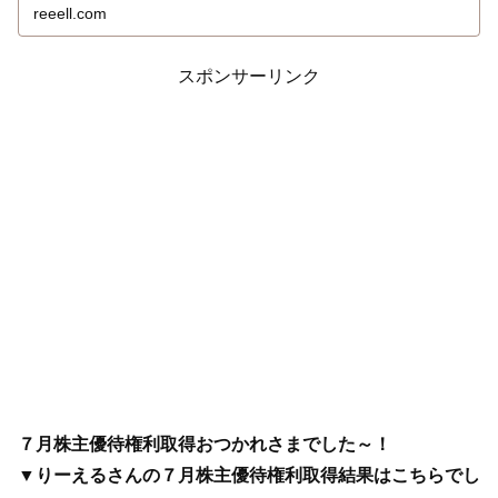
reeell.com
スポンサーリンク
７月株主優待権利取得おつかれさまでした～！
▼りーえるさんの７月株主優待権利取得結果はこちらでし