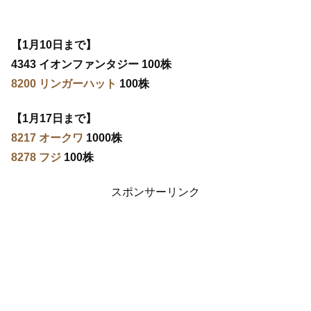
【1月10日まで】
4343 イオンファンタジー 100株
8200 リンガーハット
100株
【1月17日まで】
8217 オークワ
1000株
8278 フジ
100株
スポンサーリンク