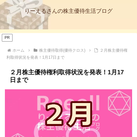
りーえるさんの株主優待生活ブログ
PR
ホーム
株主優待取得(優待クロス)
２月株主優待権
利取得状況を発表！1月17日まで
２月株主優待権利取得状況を発表！1月17
日まで