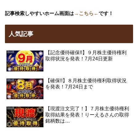
記事検索しやすいホーム画面は
→こちら←
です！
人気記事
【記念優待確保!!】９月株主優待権利
取得状況を発表！7月24日更新
【確保!!】８月株主優待権利取得状況
を発表！7月24日まで
【現渡注文完了！】７月株主優待権利
取得結果を発表！りーえるさんの取得
銘柄数は…