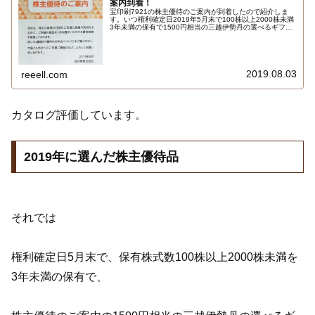
案内到着！
宝印刷7921の株主優待のご案内が到着したので紹介しま
す。いつ権利確定日2019年5月末で100株以上2000株未満
3年未満の保有で1500円相当の三越伊勢丹の選べるギフト
です。選べるのはジュース3本、ビーフカレー、チョコレ
ートケーキ、みそ秀峰詰合せ、野菜スープセット、夕張メ
ロンゼリーネオ、紀州南高梅9粒の7種類です…
2019.08.03
reeell.com
カタログ評価しています。
2019年に選んだ株主優待品
それでは
権利確定日5月末で、保有株式数100株以上2000株未満を
3年未満の保有で、