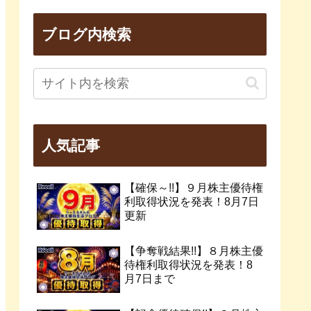
ブログ内検索
人気記事
【確保～!!】９月株主優待権
利取得状況を発表！8月7日
更新
【争奪戦結果!!】８月株主優
待権利取得状況を発表！8
月7日まで