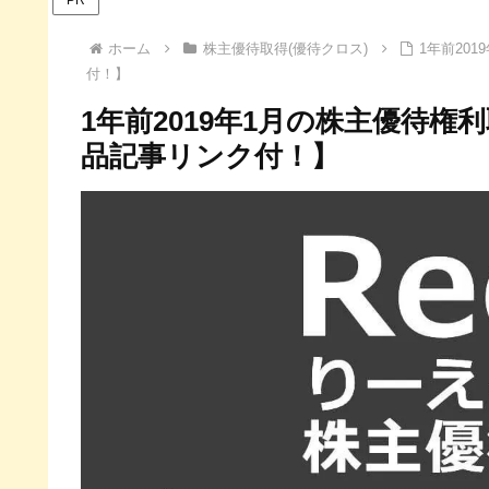
ホーム
株主優待取得(優待クロス)
1年前20
付！】
1年前2019年1月の株主優待
品記事リンク付！】