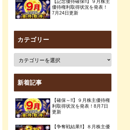
【記念優待確保!!】９月株主
優待権利取得状況を発表！
7月24日更新
カテゴリー
新着記事
【確保～!!】９月株主優待権
利取得状況を発表！8月7日
更新
【争奪戦結果!!】８月株主優