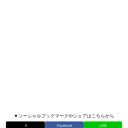
▼ソーシャルブックマークやシェアはこちらから
X
Facebook
LINE