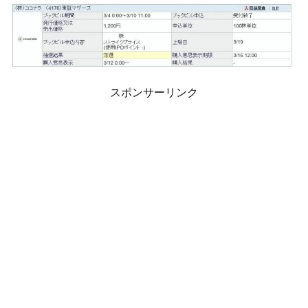
スポンサーリンク