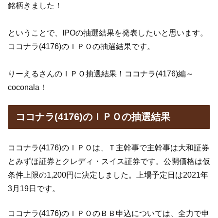
銘柄きました！
ということで、IPOの抽選結果を発表したいと思います。
ココナラ(4176)のＩＰＯの抽選結果です。
りーえるさんのＩＰＯ抽選結果！ココナラ(4176)編～
coconala！
ココナラ(4176)のＩＰＯの抽選結果
ココナラ(4176)のＩＰＯは、Ｔ主幹事で主幹事は大和証券
とみずほ証券とクレディ・スイス証券です。公開価格は仮
条件上限の1,200円に決定しました。上場予定日は2021年
3月19日です。
ココナラ(4176)のＩＰＯのＢＢ申込については、全力で申