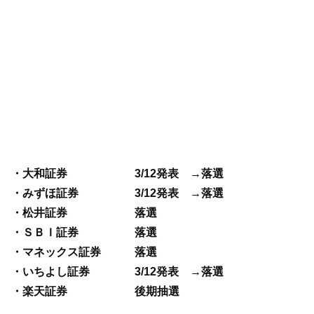
・大和証券 3/12発表 →落選
・みずほ証券 3/12発表 →落選
・松井証券 落選
・ＳＢＩ証券 落選
・マネックス証券 落選
・いちよし証券 3/12発表 →落選
・楽天証券 後期抽選