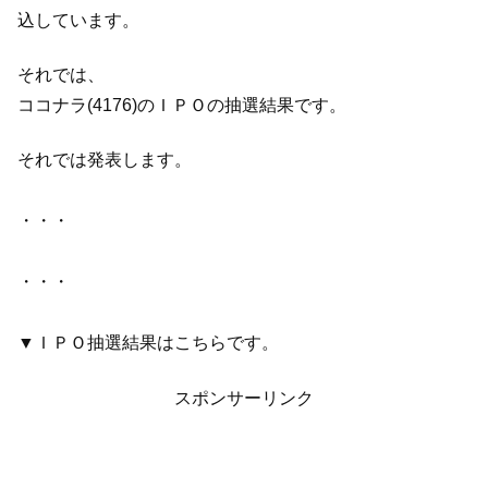
込しています。
それでは、
ココナラ(4176)のＩＰＯの抽選結果です。
それでは発表します。
・・・
・・・
▼ＩＰＯ抽選結果はこちらです。
スポンサーリンク