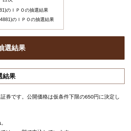
881)のＩＰＯの抽選結果
4881)のＩＰＯの抽選結果
の抽選結果
選結果
ＢＩ証券です。公開価格は仮条件下限の650円に決定し
ね。