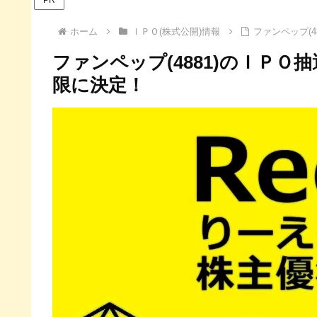
ホーム
ＩＰＯ(株式公開)情報
ファンペップ(
ファンペップ(4881)のＩＰ
限に決定！