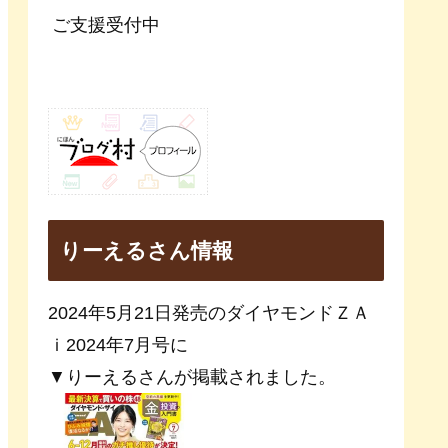
ご支援受付中
りーえるさん情報
2024年5月21日発売のダイヤモンドＺＡ
ｉ2024年7月号に
▼りーえるさんが掲載されました。