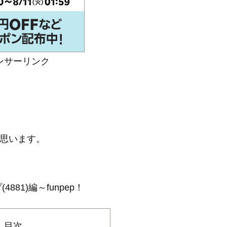
ンサーリンク
と思います。
。
81)編～funpep！
目次