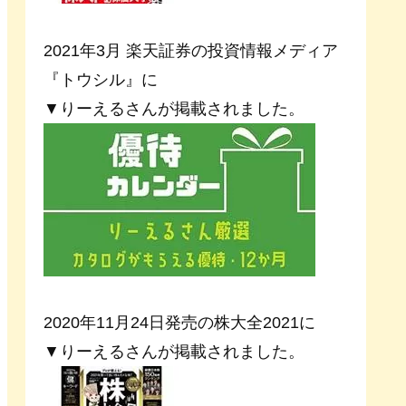
2021年3月 楽天証券の投資情報メディア
『トウシル』に
▼りーえるさんが掲載されました。
2020年11月24日発売の株大全2021に
▼りーえるさんが掲載されました。