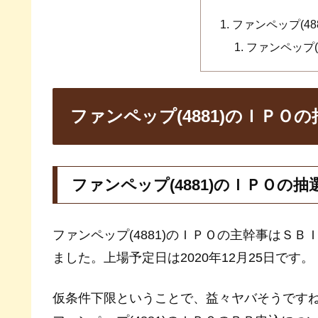
ファンペップ(4
ファンペップ(
ファンペップ(4881)のＩＰＯ
ファンペップ(4881)のＩＰＯの抽
ファンペップ(4881)のＩＰＯの主幹事はＳ
ました。上場予定日は2020年12月25日です。
仮条件下限ということで、益々ヤバそうです