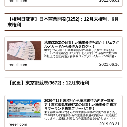
2021.06.02
reeell.com
1,000円分のどちらかを選択できます…
【権利日変更】日本商業開発(3252)：12月末権利、6月
末権利
地主(3252)の到着した株主優待を紹介！ジェフグ
ルメカードから優待カタログへ！
地主(3252)(旧：日本商業開発)の到着した株主優待を紹
介。いつ権利確定日12月末日と6月末日で保有株式数300
株以上で全国共通お食事券ジェフグルメカード500円券×6
枚 合計3,000円相当です。
2021.06.16
reeell.com
【変更】東京都競馬(9672)：12月末権利
2020年12月末権利から株主優待の内容一部変
更！東京都競馬(9672)の到着した株主優待 東京
サマーランド株主フリーパス券！
東京都競馬(9672)さんの株主優待制度の変更の発表があり
2020年12月末権利から株主優待制度の内容が一部変更に
なります。過去に到着した株主優待品を紹介します。いつ
権利確定日12月末日で保有株式数100株以上で東京サマー
2019.03.31
reeell.com
ランド 株主フリーパス券２枚、ファミリーフリーパス券８