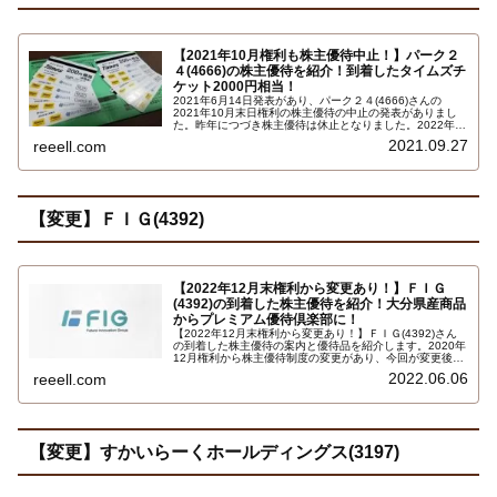
【2021年10月権利も株主優待中止！】パーク２
４(4666)の株主優待を紹介！到着したタイムズチ
ケット2000円相当！
2021年6月14日発表があり、パーク２４(4666)さんの
2021年10月末日権利の株主優待の中止の発表がありまし
た。昨年につづき株主優待は休止となりました。2022年
10月末日権利以降については、いまのところ未定というこ
2021.09.27
reeell.com
とです。ご注意下さい。詳しくはこちら…
【変更】ＦＩＧ(4392)
【2022年12月末権利から変更あり！】ＦＩＧ
(4392)の到着した株主優待を紹介！大分県産商品
からプレミアム優待倶楽部に！
【2022年12月末権利から変更あり！】ＦＩＧ(4392)さん
の到着した株主優待の案内と優待品を紹介します。2020年
12月権利から株主優待制度の変更があり、今回が変更後の
初優待です。いつ権利確定日2020年12月末日で保有株式
2022.06.06
reeell.com
数1000株以上で、大分県産の商品4,000円相当を選択でき
る株主優待の案内です。選択できる商品はこちら…
【変更】すかいらーくホールディングス(3197)