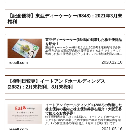
枚入冊子と大井競馬場の株主優待証で入場証です…
【記念優待】東亜ディーケーケー(6848)：2021年3月末
権利
東亜ディーケーケー(6848)の到着した株主優待品
を紹介！
東亜ディーケーケー(6848)さんは2020年3月末権利で合併
20周年記念抽選式記念株主優待実施するようです！そして
到着した株主優待品を紹介します。いつ権利確定日2020年
9月末日で保有株式数100株以上で、寄付金付 緑の募金ク
オカード(ＱＵＯクオカード)500円分です。詳しくはこち
2020.12.10
reeell.com
ら…
【権利日変更】イートアンドホールディングス
(2882)：2月末権利、8月末権利
イートアンドホールディングス(2882)の到着した
株主優待の案内と株主優待券券を紹介！大阪王将
で使えるお食事券！
餃子専門店大阪王将でお馴染み、イートアンドホールディ
ングス(2882)の到着した株主優待の案内と株主優待券を紹
介。いつ株主優待の権利日は、2月末日と8月末日です。権
利確定日2月末日で保有株式数100株以上で、3,000円相当
2021.05.16
reeell.com
の自社製品とイートアンドグループお食事券、寄付の中か