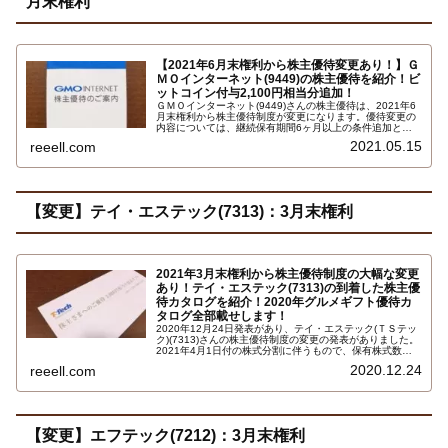
月末権利
【2021年6月末権利から株主優待変更あり！】Ｇ
ＭＯインターネット(9449)の株主優待を紹介！ビ
ットコイン付与2,100円相当分追加！
ＧＭＯインターネット(9449)さんの株主優待は、2021年6
月末権利から株主優待制度が変更になります。優待変更の
内容については、継続保有期間6ヶ月以上の条件追加と、
くまポンギフト券の廃止です。詳しくはこちらです…
2021.05.15
reeell.com
【変更】テイ・エステック(7313)：3月末権利
2021年3月末権利から株主優待制度の大幅な変更
あり！テイ・エステック(7313)の到着した株主優
待カタログを紹介！2020年グルメギフト優待カ
タログ全部載せします！
2020年12月24日発表があり、テイ・エステック(ＴＳテッ
ク)(7313)さんの株主優待制度の変更の発表がありました。
2021年4月1日付の株式分割に伴うもので、保有株式数と
保有期間によって付与される株主優待ポイントの範囲内で
2020.12.24
reeell.com
優待品と交換できる内容になっています。ただし、保有株
式数は分割後の株式数が適応になります…
【変更】エフテック(7212)：3月末権利