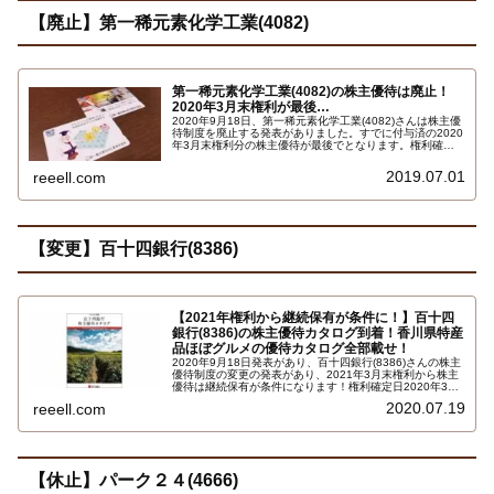
【廃止】第一稀元素化学工業(4082)
第一稀元素化学工業(4082)の株主優待は廃止！
2020年3月末権利が最後…
2020年9月18日、第一稀元素化学工業(4082)さんは株主優
待制度を廃止する発表がありました。すでに付与済の2020
年3月末権利分の株主優待が最後でとなります。権利確定
日3月末で100株以上の保有の場合で、1000円のオリジナ
ル クオカード（ＱＵＯカード）×2枚 合計2000円相当で
2019.07.01
reeell.com
す。
【変更】百十四銀行(8386)
【2021年権利から継続保有が条件に！】百十四
銀行(8386)の株主優待カタログ到着！香川県特産
品ほぼグルメの優待カタログ全部載せ！
2020年9月18日発表があり、百十四銀行(8386)さんの株主
優待制度の変更の発表があり、2021年3月末権利から株主
優待は継続保有が条件になります！権利確定日2020年3月
末で保有株式数100株以上の場合の株主優待品で2500円相
2020.07.19
reeell.com
当の地元香川県特産品を中心に掲載したほぼグルメ商品の
株主優待カタログです…
【休止】パーク２４(4666)