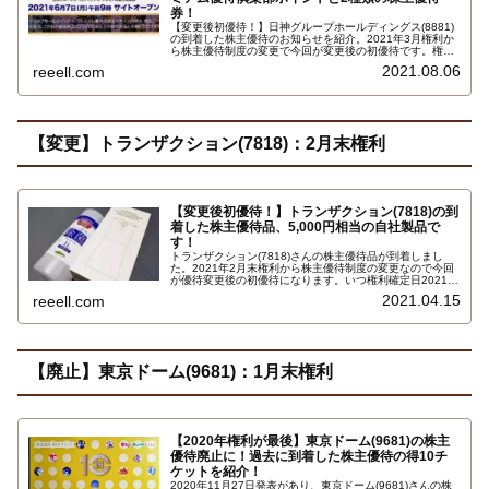
券！
【変更後初優待！】日神グループホールディングス(8881)
の到着した株主優待のお知らせを紹介。2021年3月権利か
ら株主優待制度の変更で今回が変更後の初優待です。権利
確定日3月末日で保有株式数1000株以上を1年未満保有
2021.08.06
reeell.com
で、日神グループホールディングス・プレミアム優待倶楽
部サイトのポイント8,000ポイントです…
【変更】トランザクション(7818)：2月末権利
【変更後初優待！】トランザクション(7818)の到
着した株主優待品、5,000円相当の自社製品で
す！
トランザクション(7818)さんの株主優待品が到着しまし
た。2021年2月末権利から株主優待制度の変更なので今回
が優待変更後の初優待になります。いつ権利確定日2021年
2月末で保有株式数500株で、5,000円相当の自社製品で
2021.04.15
reeell.com
す。詳しい内容は、自動アルコールディスペンサー、除菌
アルコール1L…
【廃止】東京ドーム(9681)：1月末権利
【2020年権利が最後】東京ドーム(9681)の株主
優待廃止に！過去に到着した株主優待の得10チ
ケットを紹介！
2020年11月27日発表があり、東京ドーム(9681)さんの株