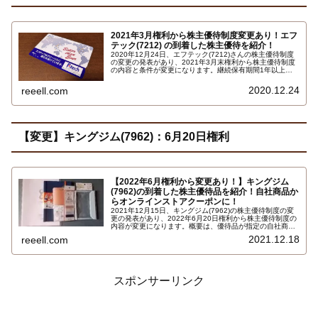
2021年3月権利から株主優待制度変更あり！エフ
テック(7212) の到着した株主優待を紹介！
2020年12月24日、エフテック(7212)さんの株主優待制度
の変更の発表があり、2021年3月末権利から株主優待制度
の内容と条件が変更になります。継続保有期間1年以上の
条件が追加された、条件が厳しくなる改悪変更になりま
す。詳しくはこちら…
2020.12.24
reeell.com
【変更】キングジム(7962)：6月20日権利
【2022年6月権利から変更あり！】キングジム
(7962)の到着した株主優待品を紹介！自社商品か
らオンラインストアクーポンに！
2021年12月15日、キングジム(7962)の株主優待制度の変
更の発表があり、2022年6月20日権利から株主優待制度の
内容が変更になります。概要は、優待品が指定の自社商品
からキングジム公式オンラインストアのクーポンに変更で
2021.12.18
reeell.com
す。好きな商品が選べるようになるので良い変更、拡充変
更でしょうか…
スポンサーリンク