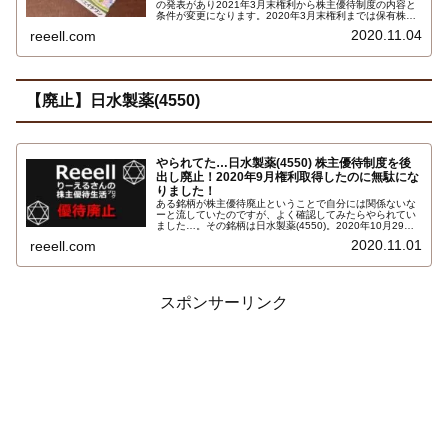
の発表があり2021年3月末権利から株主優待制度の内容と
条件が変更になります。2020年3月末権利までは保有株式
数100株以上で株主優待を貰えましたが、2021年3月末権
2020.11.04
reeell.com
利からは300株以上が必要になる改悪変更になります。詳
しくはこちら…
【廃止】日水製薬(4550)
やられてた…日水製薬(4550) 株主優待制度を後
出し廃止！2020年9月権利取得したのに無駄にな
りました！
ある銘柄が株主優待廃止ということで自分には関係ないな
ーと流していたのですが、よく確認してみたらやられてい
ました…。その銘柄は日水製薬(4550)。2020年10月29日
発表で株主優待制度の廃止の発表がありました。既に付与
2020.11.01
reeell.com
済の2020年3月末権利の株主優待を最後に株主優待は廃止
になります。後出し廃止です。詳しくはこちら…
スポンサーリンク