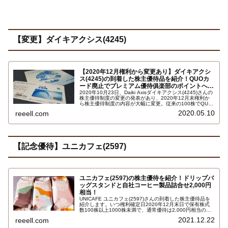
【変更】ダイキアクシス(4245)
【2020年12月権利から変更あり】ダイキアクシ
ス(4245)の到着した株主優待品を紹介！QUOカ
ード廃止でプレミアム優待俱楽部のポイントへ…
2020年10月23日、Daiki Axisダイキアクシス(4245)さんの
株主優待制度の変更の発表があり、2020年12月末権利か
ら株主優待制度の内容が大幅に変更。従来の100株でQUO
カード1000円は廃止になり、500株以上でプレミアム優待
2020.05.10
reeell.com
俱楽部のポイント付与に変更になります。一応拡充変更と
なっていますが、500株未満だと何も貰えなくなる改悪変
更です。
【記念優待】ユニカフェ(2597)
ユニカフェ(2597)の株主優待を紹介！ドリップバ
ッグスタンドと自社コーヒー製品詰合せ2,000円
相当！
UNICAFE ユニカフェ(2597)さんの到着した株主優待品を
紹介します。いつ権利確定日2020年12月末日で保有株式
数100株以上1000株未満で、通常優待は2,000円相当のと
ころ今回は第50期記念株主優待で自社コーヒー製品詰め合
2021.12.22
reeell.com
わせ3,000円相当です。詳しくはこちら…