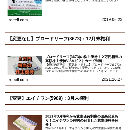
優待が最後の株主優待となります。優待を廃止する代わり
に、株主を含むファンが参加できる「よみうりランド共通
会員制度（仮称）」を新設し。株主が会員になる場合は新
会員制度のボーナスポイントを付与する予定…
2019.06.23
reeell.com
【変更なし】ブロードリーフ(3673)：12月末権利
ブロードリーフ(3673)の株主優待！２万円相当の
高額株主優待VISAギフトカード到着！
【優待内容決定！変更ありです…】ブロードリーフ(3673)
の2021年12月末権利の株主優待の決定しました。2020年
12月末日権利の株主優待の内容のＶＩＳＡギフトカードか
ら、2021年12月末権利の株主優待はトヨタグループのス
マートフォン決済アプリ TOYOTA Wallet での電子マネー
2021.10.27
reeell.com
の贈呈に変更に…
【変更】エイチワン(5989)：3月末権利
2021年3月権利から株主優待制度の改悪変更あ
り！エイチワン(5989)の到着した株主優待を紹
介！
2020年11月4日、エイチワン(5989)の株主優待制度の変更