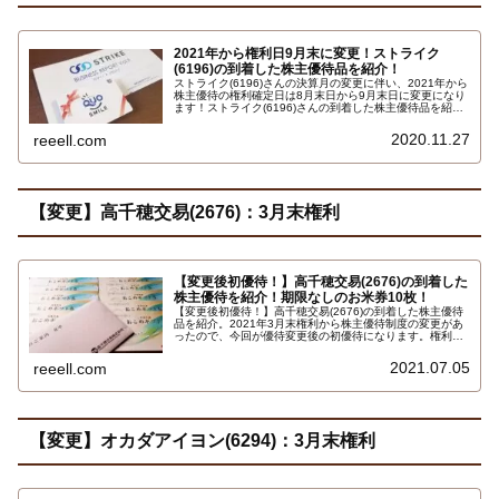
2021年から権利日9月末に変更！ストライク
(6196)の到着した株主優待品を紹介！
ストライク(6196)さんの決算月の変更に伴い、2021年から
株主優待の権利確定日は8月末日から9月末日に変更になり
ます！ストライク(6196)さんの到着した株主優待品を紹介
します。いつ権利確定日2020年8月末日で保有株式数100
株以上で1,000円の ギフト柄のクオカード（ＱＵＯカー
2020.11.27
reeell.com
ド）です…
【変更】高千穂交易(2676)：3月末権利
【変更後初優待！】高千穂交易(2676)の到着した
株主優待を紹介！期限なしのお米券10枚！
【変更後初優待！】高千穂交易(2676)の到着した株主優待
品を紹介。2021年3月末権利から株主優待制度の変更があ
ったので、今回が優待変更後の初優待になります。権利確
定日2021年3月末日で保有株式数300株以上で、全農の全
国共通おこめギフト券(お米券)1kg相当10枚合計4,400円相
2021.07.05
reeell.com
当です…
【変更】オカダアイヨン(6294)：3月末権利