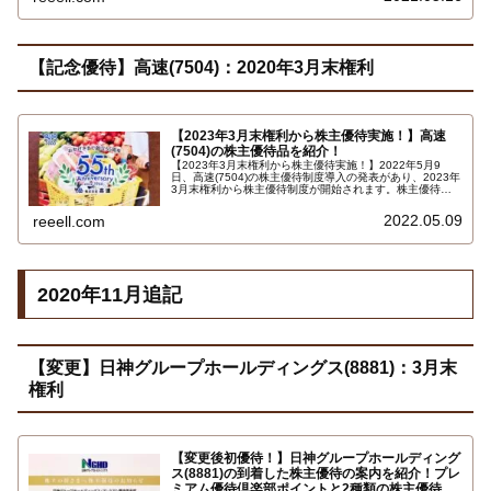
らひとつを選択できます…
【記念優待】高速(7504)：2020年3月末権利
【2023年3月末権利から株主優待実施！】高速
(7504)の株主優待品を紹介！
【2023年3月末権利から株主優待実施！】2022年5月9
日、高速(7504)の株主優待制度導入の発表があり、2023年
3月末権利から株主優待制度が開始されます。株主優待制
度の概要は、権利確定日3月末日で保有株式数100株以上か
らで、株主優待の内容はクオカード、カタログギフト、寄
2022.05.09
reeell.com
付となっています。
2020年11月追記
【変更】日神グループホールディングス(8881)：3月末
権利
【変更後初優待！】日神グループホールディング
ス(8881)の到着した株主優待の案内を紹介！プレ
ミアム優待倶楽部ポイントと2種類の株主優待