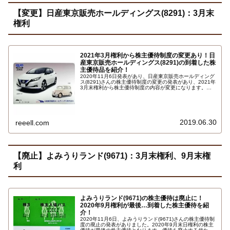
【変更】日産東京販売ホールディングス(8291)：3月末
権利
2021年3月権利から株主優待制度の変更あり！日
産東京販売ホールディングス(8291)の到着した株
主優待品を紹介！
2020年11月6日発表があり、日産東京販売ホールディング
ス(8291)さんの株主優待制度の変更の発表があり、2021年
3月末権利から株主優待制度の内容が変更になります。株
主優待を貰える必要保有株式数が増え優待の内容も改悪に
なる内容条件が厳しくなる改悪変更になっています。詳し
くはこちら…
2019.06.30
reeell.com
【廃止】よみうりランド(9671)：3月末権利、9月末権
利
よみうりランド(9671)の株主優待は廃止に！
2020年9月権利が最後…到着した株主優待を紹
介！
2020年11月6日、よみうりランド(9671)さんの株主優待制
度の廃止の発表がありました。2020年9月末日権利の株主