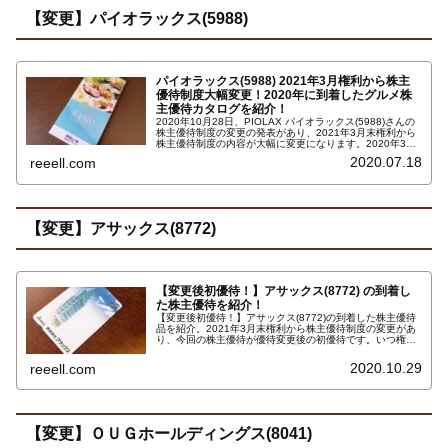
【変更】パイオラックス(5988)
パイオラックス(5988) 2021年3月権利から株主
優待制度大幅変更！2020年に到着したグルメ株
主優待カタログを紹介！
2020年10月28日、PIOLAX パイオラックス(5988)さんの
株主優待制度の変更の発表があり、2021年3月末権利から
株主優待制度の内容が大幅に変更になります。2020年3月
末権利で100株以上で貰えた株主優待をもらうには、300
2020.07.18
reeell.com
株を1年以上保有が条件となる、かなりの改悪変更です。
詳しくはこちら…
【変更】アサックス(8772)
【変更後初優待！】アサックス(8772) の到着し
た株主優待を紹介！
【変更後初優待！】アサックス(8772)の到着した株主優待
品を紹介。2021年3月末権利から株主優待制度の変更があ
り、今回の株主優待が優待変更後の初優待です。いつ権利
確定日2021年3月末日で保有株式数500株以上で、5,000円
のオリジナルクオカード（ＱＵＯカード）です。詳しくは
2020.10.29
reeell.com
こちら…
【変更】ＯＵＧホールディングス(8041)