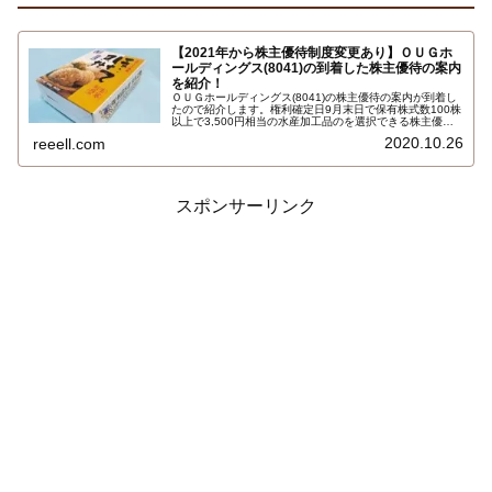
【2021年から株主優待制度変更あり】ＯＵＧホ
ールディングス(8041)の到着した株主優待の案内
を紹介！
ＯＵＧホールディングス(8041)の株主優待の案内が到着し
たので紹介します。権利確定日9月末日で保有株式数100株
以上で3,500円相当の水産加工品のを選択できる株主優待
カタログ冊子です。選択できるのは、ほたて貝柱生食用、
2020.10.26
reeell.com
天然海老、辛子明太子、干物、味付数の子、いくら、養殖
サーモン生食用、くじら大和煮缶詰、おせち料理など
スポンサーリンク