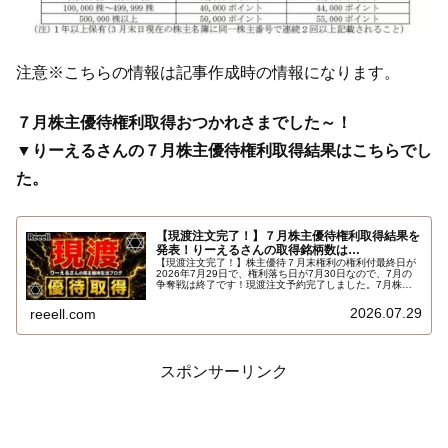
注意※こちらの情報は記事作成時の情報になります。
７月株主優待権利取得おつかれさまでした～！
▼りーえるさんの７月株主優待権利取得結果はこちらでし
た。
【現渡注文完了！】７月株主優待権利取得結果を
発表！りーえるさんの取得銘柄数は…
【現渡注文完了！】株主優待７月末権利の権利付最終日が
2026年7月29日で、権利落ち日が7月30日なので、7月の
争奪戦は終了です！現渡注文予約完了しました。7月株主
優待権利取得結果を報告します。使用した証券会社は楽天
証券のみでした。結果はこちらです…
2026.07.29
reeell.com
スポンサーリンク