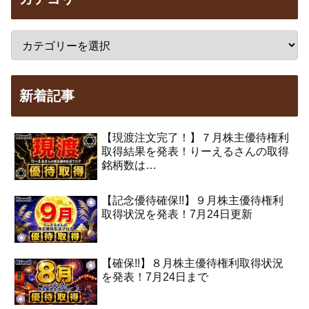
新着記事
【現渡注文完了！】７月株主優待権利
取得結果を発表！りーえるさんの取得
銘柄数は…
【記念優待確保!!】９月株主優待権利
取得状況を発表！7月24日更新
【確保!!】８月株主優待権利取得状況
を発表！7月24日まで