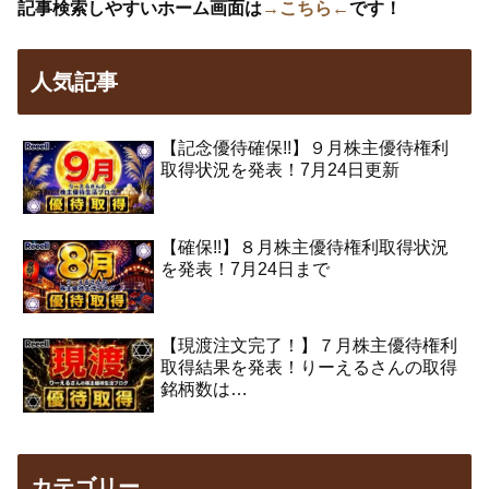
記事検索しやすいホーム画面は
→こちら←
です！
人気記事
【記念優待確保!!】９月株主優待権利
取得状況を発表！7月24日更新
【確保!!】８月株主優待権利取得状況
を発表！7月24日まで
【現渡注文完了！】７月株主優待権利
取得結果を発表！りーえるさんの取得
銘柄数は…
カテゴリー