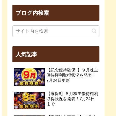
ブログ内検索
人気記事
【記念優待確保!!】９月株主
優待権利取得状況を発表！
7月24日更新
【確保!!】８月株主優待権利
取得状況を発表！7月24日
まで