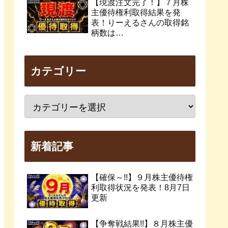
【現渡注文完了！】７月株
主優待権利取得結果を発
表！りーえるさんの取得銘
柄数は…
カテゴリー
新着記事
【確保～!!】９月株主優待権
利取得状況を発表！8月7日
更新
【争奪戦結果!!】８月株主優