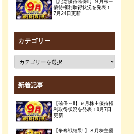
【記念優待確保!!】９月株主
優待権利取得状況を発表！
7月24日更新
カテゴリー
新着記事
【確保～!!】９月株主優待権
利取得状況を発表！8月7日
更新
【争奪戦結果!!】８月株主優