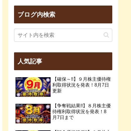
ブログ内検索
人気記事
【確保～!!】９月株主優待権
利取得状況を発表！8月7日
更新
【争奪戦結果!!】８月株主優
待権利取得状況を発表！8
月7日まで