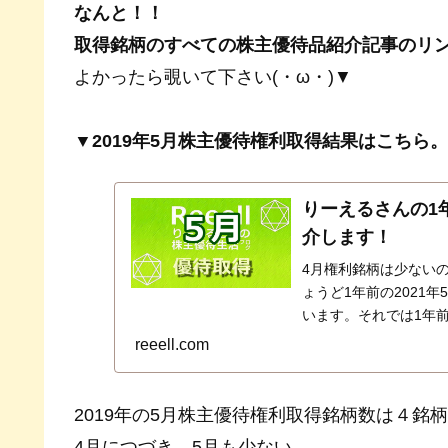
なんと！！
取得銘柄のすべての株主優待品紹介記事のリ
よかったら覗いて下さい(・ω・)▼
▼2019年5月株主優待権利取得結果はこちら。
りーえるさんの1
介します！
4月権利銘柄は少ない
ょうど1年前の2021
います。それでは1年
です！こちらです…
reeell.com
2019年の5月株主優待権利取得銘柄数は４銘
4月につづき、5月も少ない…。