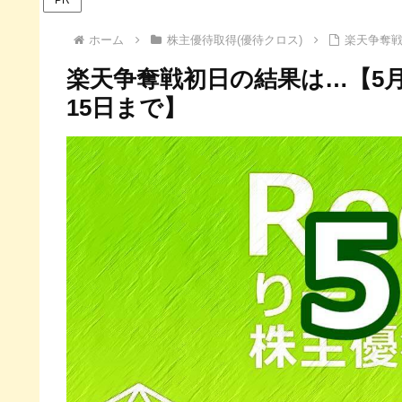
ホーム
株主優待取得(優待クロス)
楽天争奪戦
楽天争奪戦初日の結果は…【5
15日まで】