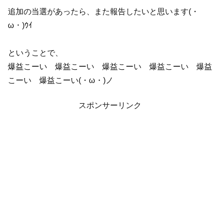
追加の当選があったら、また報告したいと思います(・
ω・)ｳｲ
ということで、
爆益こーい 爆益こーい 爆益こーい 爆益こーい 爆益
こーい 爆益こーい(・ω・)ノ
スポンサーリンク