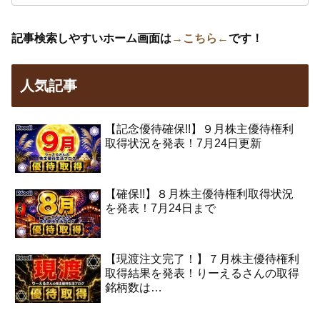
記事検索しやすいホーム画面は
→こちら←
です！
人気記事
【記念優待確保!!】９月株主優待権利
取得状況を発表！7月24日更新
【確保!!】８月株主優待権利取得状況
を発表！7月24日まで
【現渡注文完了！】７月株主優待権利
取得結果を発表！りーえるさんの取得
銘柄数は…