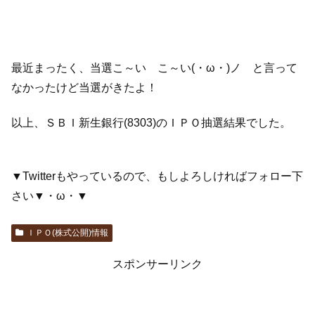
最近まったく、当選こ～い こ～い(・ω・)ノ と言って
なかったけど当選がきたよ！
以上、ＳＢＩ新生銀行(8303)のＩＰＯ抽選結果でした。
▼Twitterもやっているので、もしよろしければフォロー下
さい▼・ω・▼
ＩＰＯ(株式公開)情報
スポンサーリンク