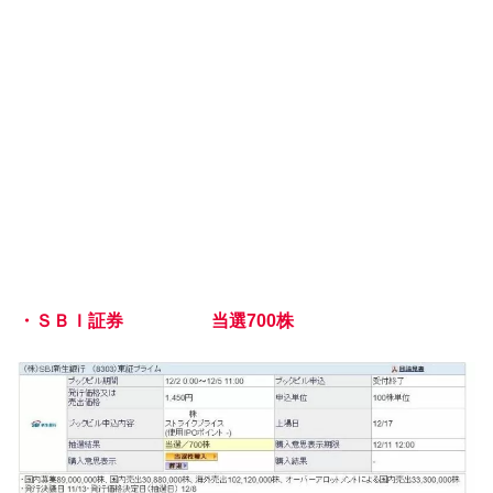
・ＳＢＩ証券 当選700株