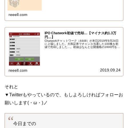
reeell.com
IPO Chatwork初値で売却…【マイナス約1.3万
円…】
Chatworkチャットワーク（4448）が本日2019年9月24日
に上場しました。大和証券でチャンス当選した100株を初
値で売却しました…。初値はなんと公開価格の1600円を下
回り主幹事の引受価格と同じ1480円でした。ちなみにサマ
リーは初値1480円、高値1521円、安値1400円、終値
1400円。損益はマイナス…
2019.09.24
reeell.com
それと
▼Twitterもやっているので、もしよろしければフォローお
願いします(・ω・)ノ
今日までの