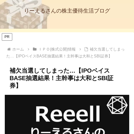
りーえるさんの株主優待生活ブログ
PR
ホーム
ＩＰＯ(株式公開)情報
補欠当選してしまっ
た…【IPOベイスBASE抽選結果！主幹事は大和とSBI証券】
補欠当選してしまった…【IPOベイス
BASE抽選結果！主幹事は大和とSBI証
券】