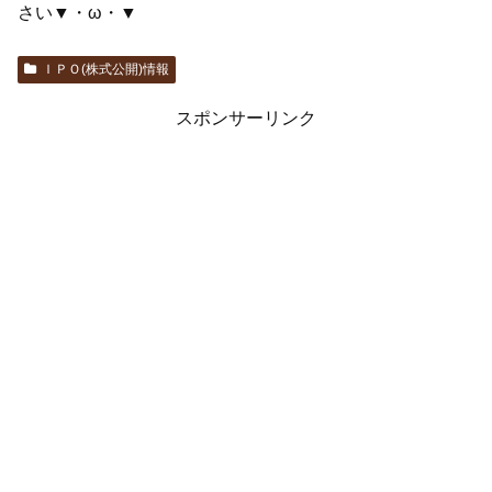
さい▼・ω・▼
ＩＰＯ(株式公開)情報
スポンサーリンク