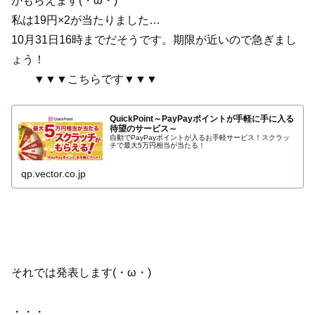
がもらえます(・ω・)
私は19円×2が当たりました…
10月31日16時までだそうです。期限が近いので急ぎまし
ょう！
▼▼▼こちらです▼▼▼
QuickPoint～PayPayポイントが手軽に手に入る
待望のサービス～
自動でPayPayポイントが入るお手軽サービス！スクラッ
チで最大5万円相当が当たる！
qp.vector.co.jp
それでは発表します(・ω・)
・・・