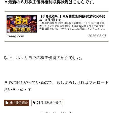
▼最新の８月株主優待権利取得状況はこちらです。
【争奪戦結果!!】８月株主優待権利取得状況を発
表！8月7日まで
【争奪戦結果!!】株主優待８月末権利、8月5日がＳＢＩ証
券フライングクロス争奪戦、6日がＧＭＯクリック証券争
奪戦初日でした。りーえるさんの結果は…ということで、
2026年8月7日までの８月株主優待権利取得状況（予約を
含む）を報告します。最新の取得状況はこちらです…
2026.08.07
reeell.com
以上、ホクリヨウの株主優待の紹介でした。
▼Twitterもやっているので、もしよろしければフォロー下
さい▼・ω・▼
株主優待紹介
03月権利株主優待