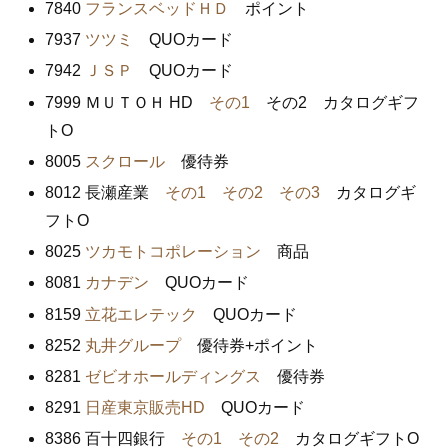
7840
フランスベッドＨＤ
ポイント
7937
ツツミ
QUOカード
7942
ＪＳＰ
QUOカード
7999 ＭＵＴＯＨ HD
その1
その2 カタログギフ
トO
8005
スクロール
優待券
8012 長瀬産業
その1
その2
その3
カタログギ
フトO
8025
ツカモトコポレーション
商品
8081
カナデン
QUOカード
8159
立花エレテック
QUOカード
8252
丸井グループ
優待券+ポイント
8281
ゼビオホールディングス
優待券
8291
日産東京販売HD
QUOカード
8386 百十四銀行
その1
その2
カタログギフトO