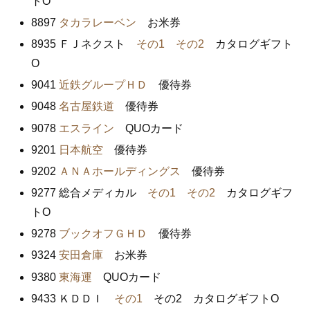
トO
8897
タカラレーベン
お米券
8935 ＦＪネクスト
その1
その2
カタログギフト
O
9041
近鉄グループＨＤ
優待券
9048
名古屋鉄道
優待券
9078
エスライン
QUOカード
9201
日本航空
優待券
9202
ＡＮＡホールディングス
優待券
9277 総合メディカル
その1
その2
カタログギフ
トO
9278
ブックオフＧＨＤ
優待券
9324
安田倉庫
お米券
9380
東海運
QUOカード
9433 ＫＤＤＩ
その1
その2 カタログギフトO