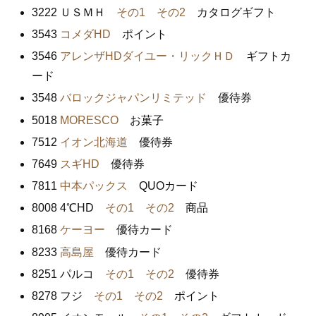
3222 ＵＳＭＨ
その1
その2
カタログギフト
3543
コメダHD
ポイント
3546
アレンザHDダイユー・リックＨＤ
ギフトカ
ード
3548
バロックジャパンリミテッド
優待券
5018
MORESCO
お菓子
7512
イオン北海道
優待券
7649
スギHD
優待券
7811
中本パックス
QUOカード
8008 4℃HD
その1
その2
商品
8168
ケーヨー
優待カード
8233
高島屋
優待カード
8251 パルコ
その1
その2
優待券
8278 フジ
その1
その2
ポイント