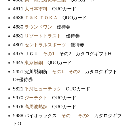
4611
大日本塗料
QUOカード
4636
Ｔ＆Ｋ ＴＯＫＡ
QUOカード
4680
ラウンドワン
優待券
4681
リゾートトラスト
優待券
4801
セントラルスポーツ
優待券
4975 ＪＣＵ
その1
その2 カタログギフトH
5445
東京鐵鋼
QUOカード
5451 淀川製鋼所
その1
その2
カタログギフト
O+優待券
5821
平河ヒューテック
QUOカード
5970
ジーテクト
QUOカード
5976
高周波熱錬
QUOカード
5988 パイオラックス
その1
その2
カタログギフ
トO