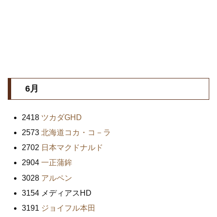
6月
2418
ツカダGHD
2573
北海道コカ・コ－ラ
2702
日本マクドナルド
2904
一正蒲鉾
3028
アルペン
3154 メディアスHD
3191
ジョイフル本田