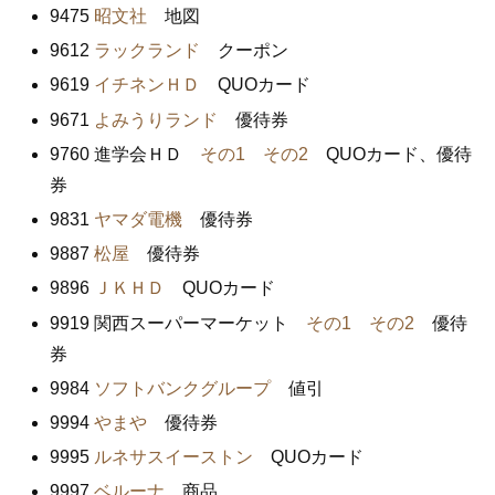
9475
昭文社
地図
9612
ラックランド
クーポン
9619
イチネンＨＤ
QUOカード
9671
よみうりランド
優待券
9760 進学会ＨＤ
その1
その2
QUOカード、優待
券
9831
ヤマダ電機
優待券
9887
松屋
優待券
9896
ＪＫＨＤ
QUOカード
9919 関西スーパーマーケット
その1
その2
優待
券
9984
ソフトバンクグループ
値引
9994
やまや
優待券
9995
ルネサスイーストン
QUOカード
9997
ベルーナ
商品