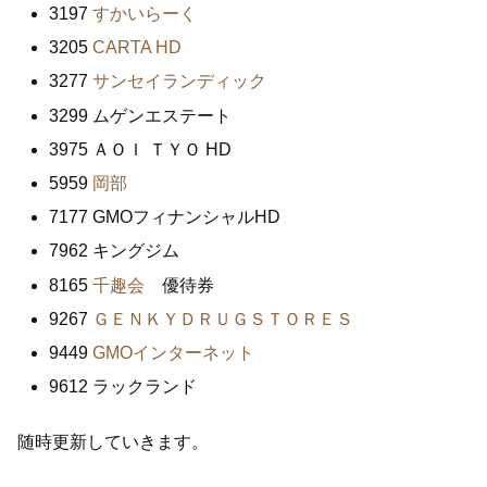
3197
すかいらーく
3205
CARTA HD
3277
サンセイランディック
3299 ムゲンエステート
3975 ＡＯＩ ＴＹＯ HD
5959
岡部
7177 GMOフィナンシャルHD
7962 キングジム
8165
千趣会
優待券
9267
ＧＥＮＫＹＤＲＵＧＳＴＯＲＥＳ
9449
GMOインターネット
9612 ラックランド
随時更新していきます。