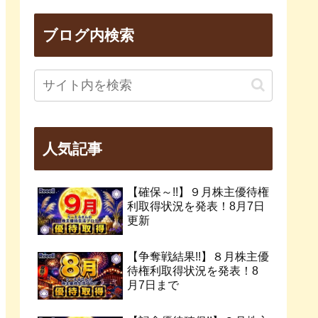
ブログ内検索
人気記事
【確保～!!】９月株主優待権
利取得状況を発表！8月7日
更新
【争奪戦結果!!】８月株主優
待権利取得状況を発表！8
月7日まで