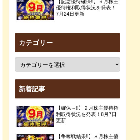
【記念優待確保!!】９月株主
優待権利取得状況を発表！
7月24日更新
カテゴリー
新着記事
【確保～!!】９月株主優待権
利取得状況を発表！8月7日
更新
【争奪戦結果!!】８月株主優