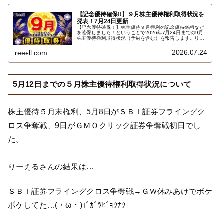
【記念優待確保!!】９月株主優待権利取得状況を
発表！7月24日更新
【記念優待確保！】株主優待９月権利の記念優待銘柄など
を確保しました！ということで2026年7月24日までの9月
株主優待権利取得状況（予約を含む）を報告します。りー
えるさんの最新の９月株主優待権利取得状況はこちらで
す…
2026.07.24
reeell.com
5月12日までの５月株主優待権利取得状況について
株主優待５月末権利、5月8日がＳＢＩ証券フライングク
ロス争奪戦、9日がＧＭＯクリック証券争奪戦初日でし
た。
りーえるさんの結果は…
ＳＢＩ証券フライングクロス争奪戦→ＧＷ休みあけでボケ
ボケしてた…(・ω・)ｺﾞｶﾞﾂﾋﾞｮｳﾅｳ