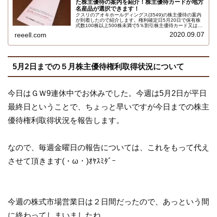
た株主優待の案内を紹介！株主優待カードか地方
名産品が選択できます！
クスリのアオキホールディングス(3549)の株主優待の案内
が到着したので紹介します。権利確定日5月20日で保有株
式数100株以上500株未満で5％割引株主優待カード又は地
方名産品2000円相当が選択できます。選択できる商品は海
2020.09.07
reeell.com
津屋氷見うどん、金沢浅田屋炊き込みご飯の素詰合せ、甘
納豆のつかもと ほろ甘なっとう…
5月2日までの５月株主優待権利取得状況について
今日はＧＷ9連休中でお休みでした。今週は5月2日が平日
最終日ということで、ちょっと早いですが今日までの株主
優待権利取得状況を報告します。
なので、毎週金曜日の報告については、これをもって代え
させて頂きます(・ω・)ｵﾔｽﾐﾀﾞｰ
今週の株式市場営業日は２日間だったので、あっという間
に終わってしまいましたね。