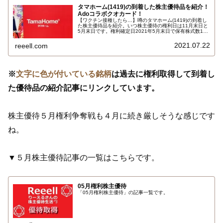
タマホーム(1419)の到着した株主優待品を紹介！
Adoコラボクオカード！
【ワクチン接種したら…】噂のタマホーム(1419)の到着し
た株主優待品を紹介。いつ株主優待の権利日は11月末日と
5月末日です。権利確定日2021年5月末日で保有株式数100
株以上3年未満保有の場合で株主限定特製クオカード500円
分。ＣＭでも放映中の、うっせぇわ でお馴染みの歌手Ado
2021.07.22
reeell.com
さんのクオカードです…
※
文字に色が付いている銘柄
は過去に権利取得して到着し
た優待品の紹介記事にリンクしています。
株主優待５月権利争奪戦も４月に続き厳しそうな感じです
ね。
▼５月株主優待記事の一覧はこちらです。
05月権利株主優待
「05月権利株主優待」の記事一覧です。