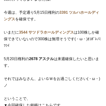
今週は、予定通り5月15日権利の
3391 ツルハホールディ
ングス
を確保です。
いまだに
3544 サツドラホールディングス
は100株しか確
保できていないので300株は無理そうです(・ω・)ｵｺﾎﾞﾚﾉﾐ
ﾂﾗｲ
5月20日権利の
2678 アスクル
は来週確保したいと思いま
す。
それではみなさん、よいＧＷをお過ごしください(・ω・)
ノ
ということで、
▼今回確保した銘柄はこちらです。