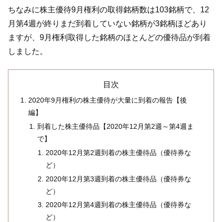
ちなみに株主優待9月権利の取得銘柄数は103銘柄で、12
月第4週が終りまだ到着していない銘柄が3銘柄ほどあり
ますが、9月権利取得した銘柄のほとんどの優待品が到着
しました。
目次
2020年9月権利の株主優待が大量に到着の報告【後
編】
到着した株主優待品【2020年12月第2週～第4週ま
で】
2020年12月第2週到着の株主優待品（優待券な
ど）
2020年12月第3週到着の株主優待品（優待券な
ど）
2020年12月第4週到着の株主優待品（優待券な
ど）