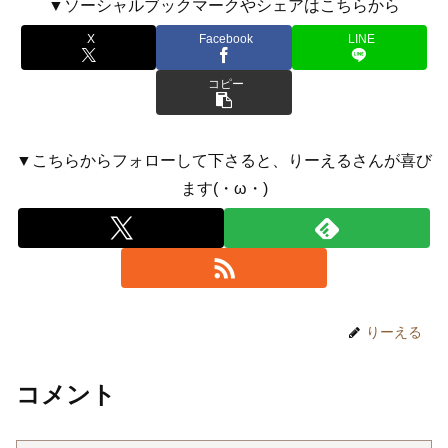
▼ソーシャルブックマークやシェアはこちらから
X
Facebook
LINE
コピー
▼こちらからフォローして下さると、りーえるさんが喜び
ます(・ω・)
りーえる
コメント