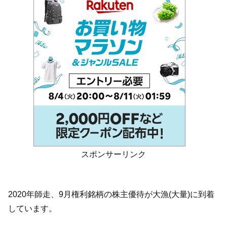
スポンサーリンク
2020年師走、9月権利銘柄の株主優待が大漁(大量)に到着
しています。