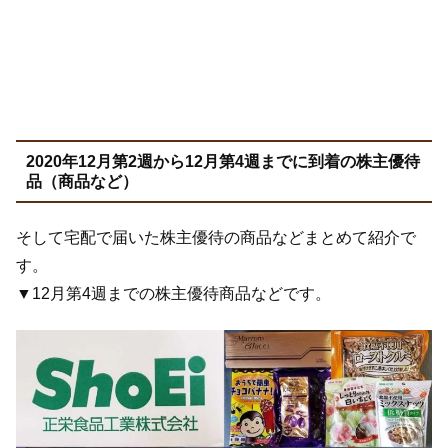
2020年12月第2週から12月第4週までに到着の株主優待
品（商品など）
そして宅配で届いた株主優待の商品などまとめて紹介で
す。
▼12月第4週までの株主優待商品などです。