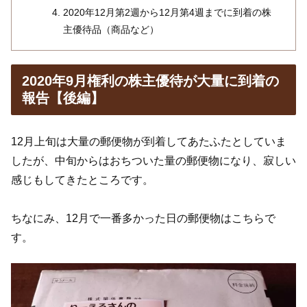
2020年12月第2週から12月第4週までに到着の株
主優待品（商品など）
2020年9月権利の株主優待が大量に到着の
報告【後編】
12月上旬は大量の郵便物が到着してあたふたとしていま
したが、中旬からはおちついた量の郵便物になり、寂しい
感じもしてきたところです。
ちなにみ、12月で一番多かった日の郵便物はこちらで
す。