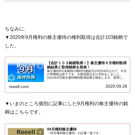
ちなみに、
▼2020年9月権利の株主優待の権利取得は合計103銘柄で
した。
【合計１０３銘柄取得！】株主優待９月権利取得
銘結果と取得銘柄を発表！
株主優待9月末権利の権利付最終日が9月28日なので、今月
の争奪戦は終了です。今夜現渡注文の予約をしました。
2020年9月株主優待権利取得結果を報告します。使用した
証券会社は多い順でＳＭＢＣ日興証券、auカブコム証券、
楽天証券、ＧＭＯクリック証券、ＳＢＩ証券でした。マネ
2020.09.28
reeell.com
ックス証券は未使用でした。結果はこちら…
▼いまのところ個別に記事にした9月権利の株主優待の銘
柄はこちらです。
09月権利株主優待
「09月権利株主優待」の記事一覧です。