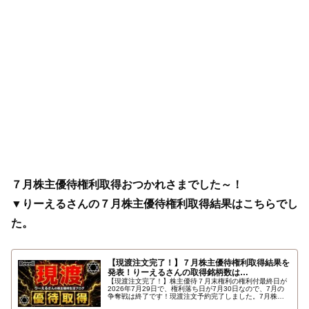
７月株主優待権利取得おつかれさまでした～！
▼りーえるさんの７月株主優待権利取得結果はこちらでし
た。
【現渡注文完了！】７月株主優待権利取得結果を
発表！りーえるさんの取得銘柄数は…
【現渡注文完了！】株主優待７月末権利の権利付最終日が
2026年7月29日で、権利落ち日が7月30日なので、7月の
争奪戦は終了です！現渡注文予約完了しました。7月株主
優待権利取得結果を報告します。使用した証券会社は楽天