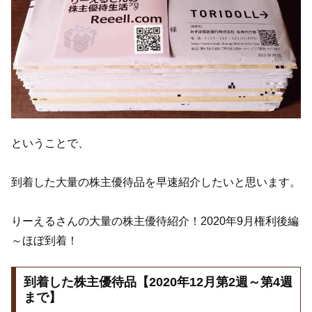
ということで、
到着した大量の株主優待品を早速紹介したいと思います。
りーえるさんの大量の株主優待紹介！2020年9月権利後編
～ほぼ到着！
到着した株主優待品【2020年12月第2週～第4週
まで】