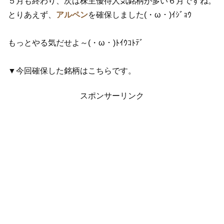
５月も終わり、次は株主優待人気銘柄が多い６月ですね。
とりあえず、
アルペン
を確保しました(・ω・)ｲｼﾞｮｳ
もっとやる気だせよ～(・ω・)ﾄｲｳｺﾄﾃﾞ
▼今回確保した銘柄はこちらです。
スポンサーリンク