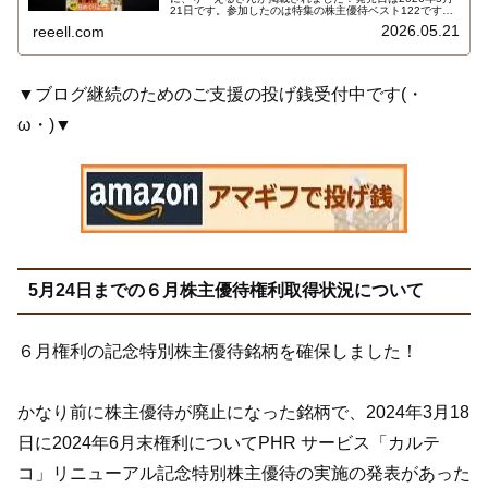
21日です。参加したのは特集の株主優待ベスト122です。
6月～12月の株主優待銘柄を月ごとにランキング付してい
2026.05.21
reeell.com
ます。りーえるさんのコメントが掲載されている銘柄もい
くつかありました…
▼ブログ継続のためのご支援の投げ銭受付中です(・
ω・)▼
5月24日までの６月株主優待権利取得状況について
６月権利の記念特別株主優待銘柄を確保しました！
かなり前に株主優待が廃止になった銘柄で、2024年3月18
日に2024年6月末権利についてPHR サービス「カルテ
コ」リニューアル記念特別株主優待の実施の発表があった