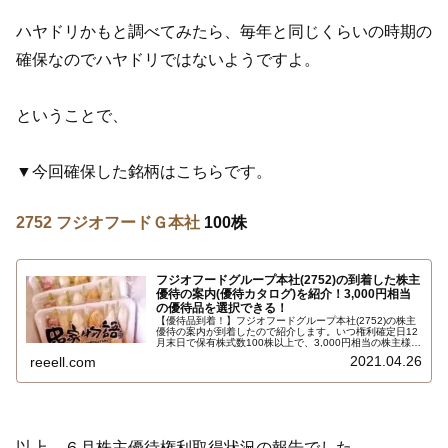
ハヤドリかもと調べてみたら、毎年と同じくらいの時期の
確保なのでハヤドリではないようですよ。
ということで、
▼今回確保した銘柄はこちらです。
2752 フジオフードＧ本社
100株
フジオフードグループ本社(2752)の到着した株主
優待の案内(優待カタログ)を紹介！3,000円相当
の優待品を選択できる！
【優待品到着！】フジオフードグループ本社(2752)の株主
優待の案内が到着したので紹介します。いつ権利確定日12
月末日で保有株式数100株以上で、3,000円相当の株主様ご
優待商品を1セットを選択できます。選択できるのは、株
2021.04.26
reeell.com
主優待お食事券3,000円分、コシヒカリ、串家物語 串かつ
セットなど…
以上、６月株主優待権利取得状況の報告でした。