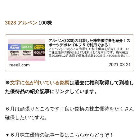
3028 アルペン
100株
アルペン(3028)の到着した株主優待券を紹介！ス
ポーツデポやゴルフ５で利用できる！
アルペン(3028)さんの到着した株主優待を紹介します。い
つ株主優待の権利日は12月末日と6月末日です。権利確定
日2020年12月末日で保有株式数100株以上500株未満の場
合で、アルペングループの全店および全施設で利用できる
株主優待券500円4枚 合計2000円相当です。詳しくはこち
2021.03.21
reeell.com
ら…
※
文字に色が付いている銘柄
は過去に権利取得して到着し
た優待品の紹介記事にリンクしています。
６月は頑張りどころです！良い銘柄の株主優待をたくさん
確保したいですね。
▼６月株主優待の記事一覧はこちらからどうぞ！