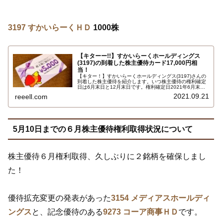
3197 すかいらーくＨＤ
1000株
【キターー!!】すかいらーくホールディングス
(3197)の到着した株主優待カード17,000円相
当！
【キター！】すかいらーくホールディングス(3197)さんの
到着した株主優待を紹介します。いつ株主優待の権利確定
日は6月末日と12月末日です。権利確定日2021年6月末日
で保有株式数1000株以上で、株主優待カード合計17,000
2021.09.21
reeell.com
円相当です…
5月10日までの６月株主優待権利取得状況について
株主優待６月権利取得、久しぶりに２銘柄を確保しまし
た！
優待拡充変更の発表があった
3154 メディアスホールディ
ングス
と、記念優待のある
9273 コーア商事ＨＤ
です。