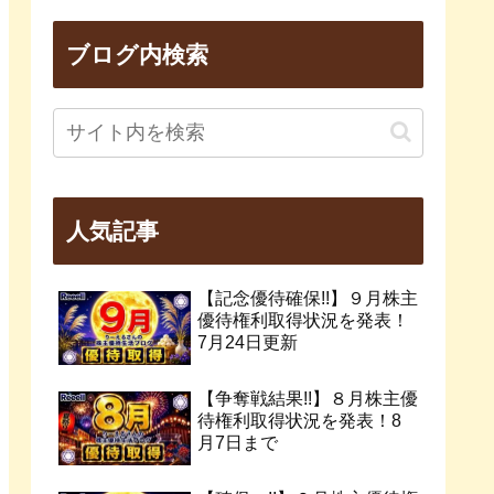
ブログ内検索
人気記事
【記念優待確保!!】９月株主
優待権利取得状況を発表！
7月24日更新
【争奪戦結果!!】８月株主優
待権利取得状況を発表！8
月7日まで