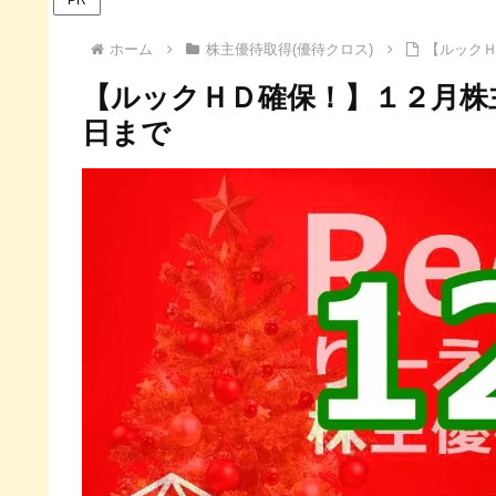
ホーム
株主優待取得(優待クロス)
【ルックＨ
【ルックＨＤ確保！】１２月株主
日まで