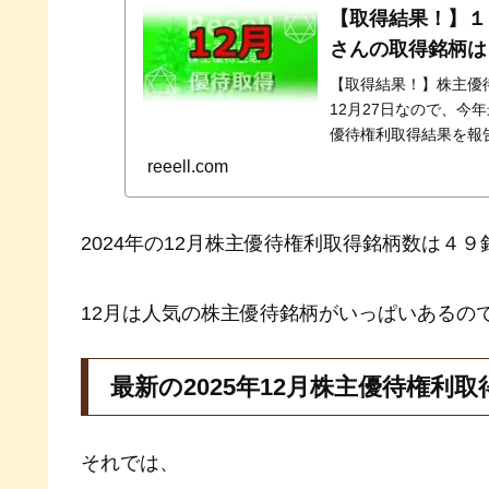
【取得結果！】１
さんの取得銘柄は
【取得結果！】株主優待
12月27日なので、今
優待権利取得結果を報
券、楽天証券、ａｕカ
reeell.com
2024年の12月株主優待権利取得銘柄数は４
12月は人気の株主優待銘柄がいっぱいあるの
最新の2025年12月株主優待権利取
それでは、