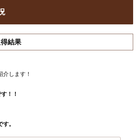
況
取得結果
を紹介します！
です！！
です。