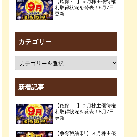
【確保～!!】９月株主優待権
利取得状況を発表！8月7日
更新
カテゴリー
新着記事
【確保～!!】９月株主優待権
利取得状況を発表！8月7日
更新
【争奪戦結果!!】８月株主優