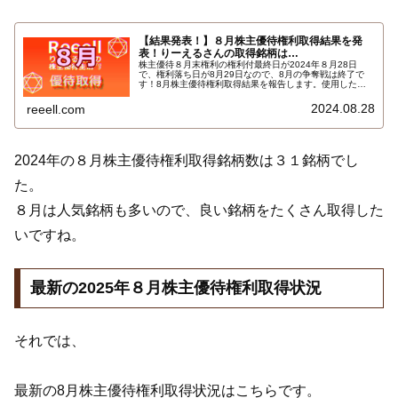
【結果発表！】８月株主優待権利取得結果を発
表！りーえるさんの取得銘柄は…
株主優待８月末権利の権利付最終日が2024年８月28日
で、権利落ち日が8月29日なので、8月の争奪戦は終了で
す！8月株主優待権利取得結果を報告します。使用した証
券会社は多い順でＳＭＢＣ日興証券、楽天証券、ａｕカブ
コム証券、ＳＢＩ証券、ＧＭＯクリック証券でした。結果
2024.08.28
reeell.com
はこちらです…
2024年の８月株主優待権利取得銘柄数は３１銘柄でし
た。
８月は人気銘柄も多いので、良い銘柄をたくさん取得した
いですね。
最新の2025年８月株主優待権利取得状況
それでは、
最新の8月株主優待権利取得状況はこちらです。