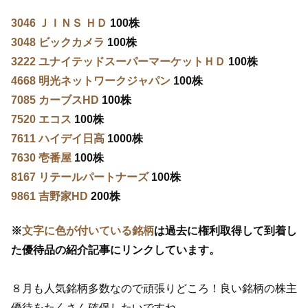
3046 ＪＩＮＳ ＨＤ
100株
3048 ビックカメラ
100株
3222 ユナイテッドスーパーマーケットＨＤ
100株
4668 明光ネットワークジャパン
100株
7085 カーブスHD
100株
7520 エコス
100株
7611 ハイデイ日高
1000株
7630 壱番屋
100株
8167 リテールパートナーズ
100株
9861 吉野家HD
200株
※
文字に色が付いている銘柄
は過去に権利取得して到着し
た優待品の紹介記事にリンクしています。
８月も人気銘柄多数なので頑張りどころ！良い銘柄の株主
優待をたくさん確保したいですね。