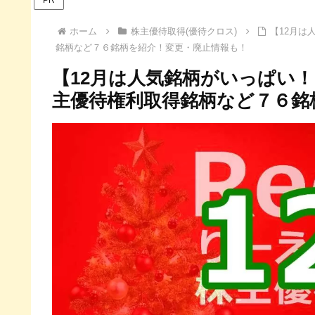
ホーム
株主優待取得(優待クロス)
【12月は
銘柄など７６銘柄を紹介！変更・廃止情報も！
【12月は人気銘柄がいっぱい！
主優待権利取得銘柄など７６銘