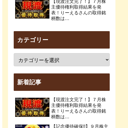
【現渡注文完了！】７月株
主優待権利取得結果を発
表！りーえるさんの取得銘
柄数は…
カテゴリー
新着記事
【現渡注文完了！】７月株
主優待権利取得結果を発
表！りーえるさんの取得銘
柄数は…
【記念優待確保!!】９月株主