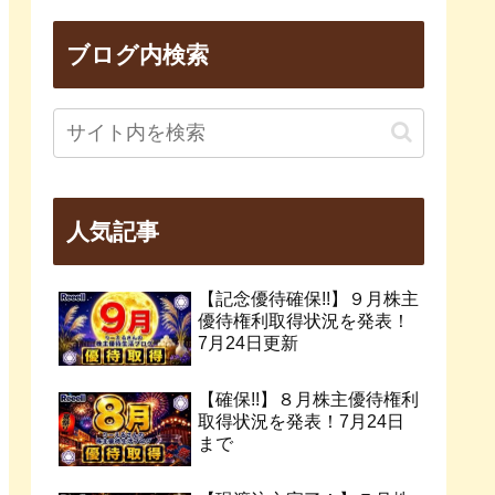
ブログ内検索
人気記事
【記念優待確保!!】９月株主
優待権利取得状況を発表！
7月24日更新
【確保!!】８月株主優待権利
取得状況を発表！7月24日
まで