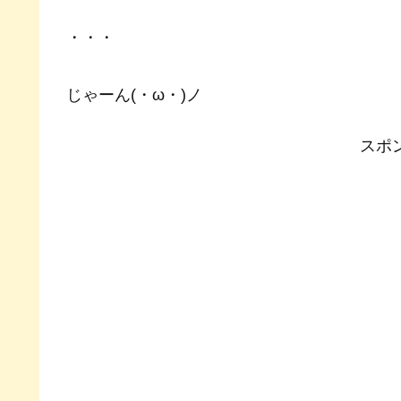
・・・
じゃーん(・ω・)ノ
スポ