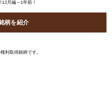
12月編～1年前！
得銘柄を紹介
優待権利取得銘柄です。