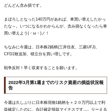
どんどん含み損です。
まぼろしとなった140万円があれば、車買い替えしたかっ
たな～。いつになるかわからんが、含み損なくなったら車
買い替えよう(・ω・)ノ！
ちなみに今週は、日本株2銘柄(三井住友、三菱UFJ)、
CFD2枚追加、積立分を買い増しです。
戦争反対！早く収束することを願います。
2022年3月第1週までのリスク資産の損益状況報
告
今週は久しぶりに日本株現物1銘柄を＋２０万円以上で利
益確定したのに、合計確定損益マイナスです…。りーえる