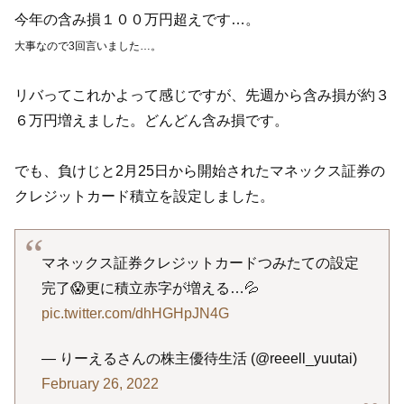
今年の含み損１００万円超えです…。
大事なので3回言いました…。
リバってこれかよって感じですが、先週から含み損が約３
６万円増えました。どんどん含み損です。
でも、負けじと2月25日から開始されたマネックス証券の
クレジットカード積立を設定しました。
マネックス証券クレジットカードつみたての設定
完了😱更に積立赤字が増える…💦
pic.twitter.com/dhHGHpJN4G
— りーえるさんの株主優待生活 (@reeell_yuutai)
February 26, 2022