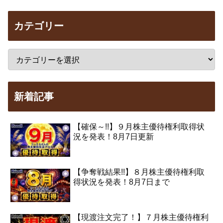
カテゴリー
新着記事
【確保～!!】９月株主優待権利取得状
況を発表！8月7日更新
【争奪戦結果!!】８月株主優待権利取
得状況を発表！8月7日まで
【現渡注文完了！】７月株主優待権利