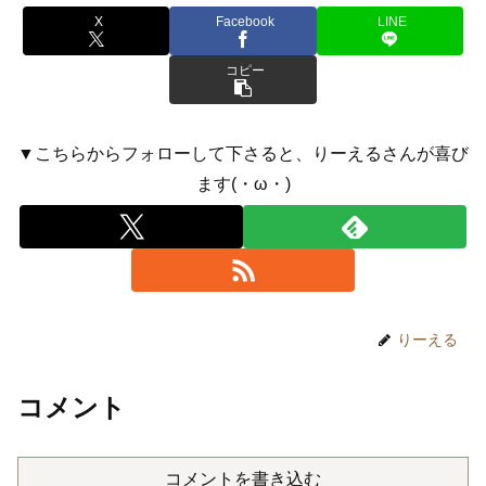
X
Facebook
LINE
コピー
▼こちらからフォローして下さると、りーえるさんが喜び
ます(・ω・)
りーえる
コメント
コメントを書き込む