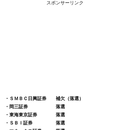
スポンサーリンク
・ＳＭＢＣ日興証券 補欠（落選）
・岡三証券 落選
・東海東京証券 落選
・ＳＢＩ証券 落選