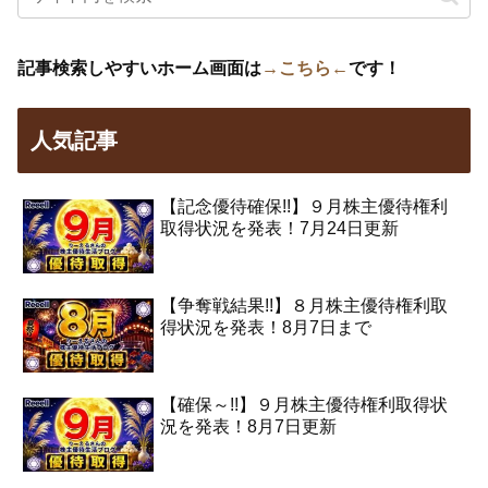
記事検索しやすいホーム画面は
→こちら←
です！
人気記事
【記念優待確保!!】９月株主優待権利
取得状況を発表！7月24日更新
【争奪戦結果!!】８月株主優待権利取
得状況を発表！8月7日まで
【確保～!!】９月株主優待権利取得状
況を発表！8月7日更新