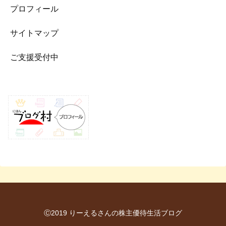
プロフィール
サイトマップ
ご支援受付中
Ⓒ2019 りーえるさんの株主優待生活ブログ