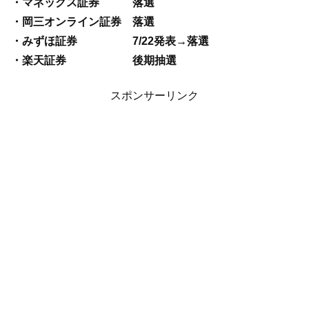
・マネックス証券 落選
・岡三オンライン証券 落選
・みずほ証券 7/22発表→落選
・楽天証券 後期抽選
スポンサーリンク