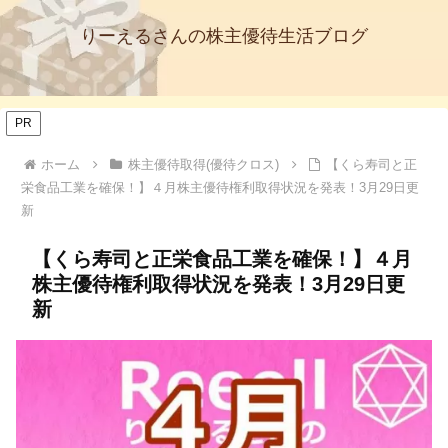
りーえるさんの株主優待生活ブログ
PR
ホーム
株主優待取得(優待クロス)
【くら寿司と正
栄食品工業を確保！】４月株主優待権利取得状況を発表！3月29日更
新
【くら寿司と正栄食品工業を確保！】４月
株主優待権利取得状況を発表！3月29日更
新