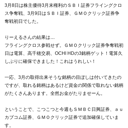
3月8日は株主優待3月末権利のＳＢＩ証券フライングクロ
ス争奪戦、3月9日はＳＢＩ証券、ＧＭＯクリック証券争
奪戦初日でした。
りーえるさんの結果は…
フライングクロス参戦せず。ＧＭＯクリック証券争奪戦初
日は電算、高千穂交易、OCHI HDの3銘柄ゲット！電算久
しぶりに確保できました！これはうれしい！
一応、3月の取得出来そうな銘柄の目ぼしは付いてきたの
ですが、取れる銘柄はあるけど資金の関係で取れない銘柄
がたくさんあります。全然お金がたりませーん。
ということで、こつこつと今週もＳＭＢＣ日興証券、ａｕ
カブコム証券、ＧＭＯクリック証券で追加確保していま
す。