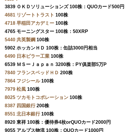
3839 ＯＫＤソリューションズ 100株：QUOカード500円
4681 リゾートトラスト
100株
4718 早稲田アカデミー
100株
4765 モーニングスター 100株：50XRP
5440 共英製鋼
100株
5902 ホッカンＨＤ 100株：缶詰3000円相当
6490 日本ピラー工業
100株
6539 ＭＳーＪａｐａｎ 3200株：PY俱楽部5万P
7840 フランスベッドＨＤ
200株
7864 フジシール
100株
7979 松風
100株
8025 ツカモトコポレーション
100株
8387 四国銀行
200株
8551 北日本銀行
100株
8920 東祥 100株：優待券4枚orQUOカード2000円
9055 アルプス物流 100株：QUOカード1000円