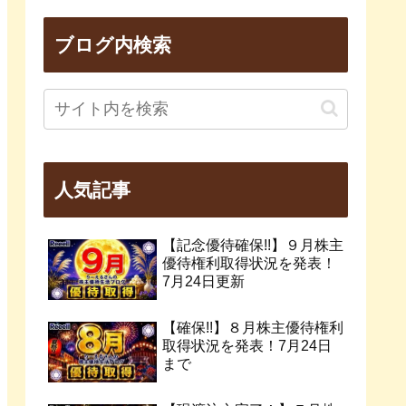
ブログ内検索
人気記事
【記念優待確保!!】９月株主
優待権利取得状況を発表！
7月24日更新
【確保!!】８月株主優待権利
取得状況を発表！7月24日
まで