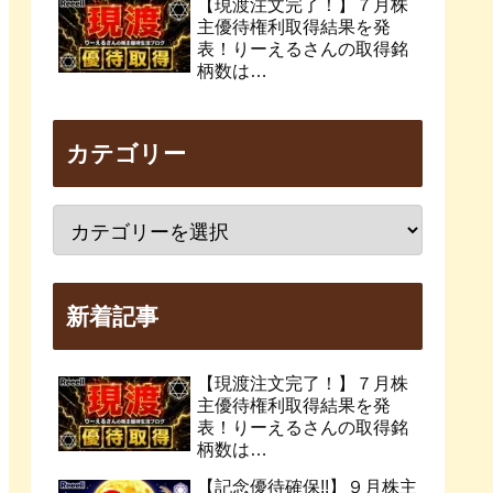
【現渡注文完了！】７月株
主優待権利取得結果を発
表！りーえるさんの取得銘
柄数は…
カテゴリー
新着記事
【現渡注文完了！】７月株
主優待権利取得結果を発
表！りーえるさんの取得銘
柄数は…
【記念優待確保!!】９月株主