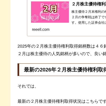
２月株主優待権利
株主優待２月末権利の権
２月の争奪戦は終了で
す。使用した証券会社
ト証券、ＳＢＩ証券、
reeell.com
2025年の２月株主優待権利取得銘柄数は４６
２月は株主優待の人気銘柄が多いので、良い
最新の2026年２月株主優待権利取
それでは、
最新の２月株主優待権利取得状況はこちらで