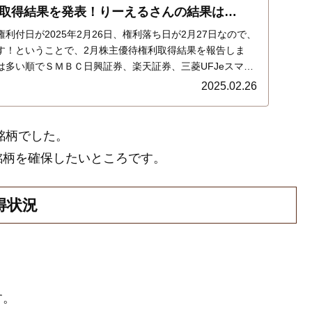
取得結果を発表！りーえるさんの結果は…
利付日が2025年2月26日、権利落ち日が2月27日なので、
す！ということで、2月株主優待権利取得結果を報告しま
は多い順でＳＭＢＣ日興証券、楽天証券、三菱UFJeスマー
ＧＭＯクリック証券でした。結果は…
2025.02.26
銘柄でした。
銘柄を確保したいところです。
得状況
す。