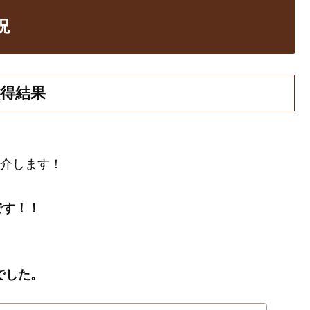
況
取得結果
紹介します！
です！！
でした。