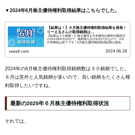
▼2024年6月株主優待権利取得結果はこちらでした。
【結果は！】６月株主優待権利取得結果を発表！
りーえるさんの取得銘柄は…
【結果は３０銘柄！】株主優待６月末権利の権利付最終日
が2024年6月26日で、権利落ち日が6月27日なので、6月
の争奪戦は終了です！6月株主優待権利取得結果を報告し
ます。使用した証券会社は多い順でＳＭＢＣ日興証券、ａ
ｕカブコム証券、ＳＢＩ証券、楽天証券でした。結果はこ
2024.06.26
reeell.com
ちら…
2024年の6月株主優待権利取得銘柄数は３０銘柄でした。
６月は意外と人気銘柄が多いので、良い銘柄をたくさん権
利取得したいですね。
最新の2025年６月株主優待権利取得状況
それでは、