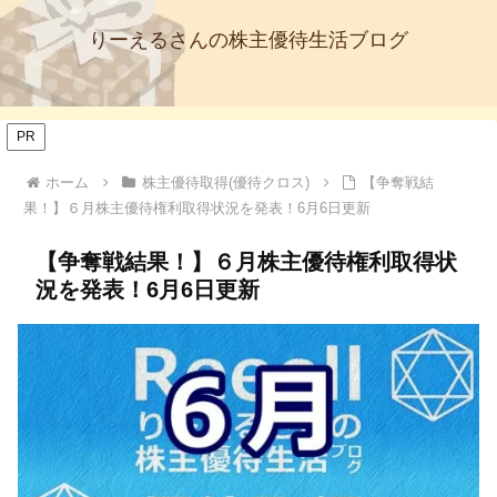
りーえるさんの株主優待生活ブログ
PR
ホーム
株主優待取得(優待クロス)
【争奪戦結
果！】６月株主優待権利取得状況を発表！6月6日更新
【争奪戦結果！】６月株主優待権利取得状
況を発表！6月6日更新