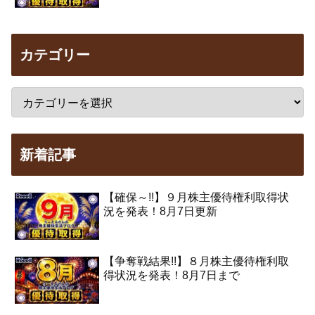
カテゴリー
新着記事
【確保～!!】９月株主優待権利取得状
況を発表！8月7日更新
【争奪戦結果!!】８月株主優待権利取
得状況を発表！8月7日まで